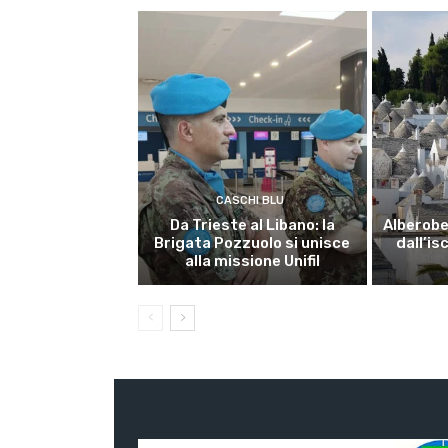
CASCHI BLU
Da Trieste al Libano: la
Alberobel
Brigata Pozzuolo si unisce
dall’is
alla missione Unifil