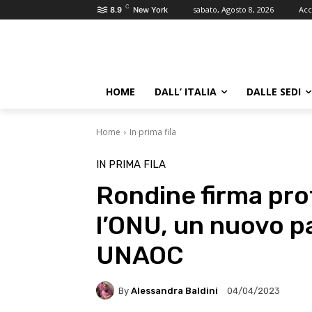
C
sabato, Agosto 8, 2026
Acc
8.9
New York
HOME
DALL’ ITALIA
DALLE SEDI
Home
In prima fila
IN PRIMA FILA
Rondine firma pro
l’ONU, un nuovo p
UNAOC
By
Alessandra Baldini
04/04/2023