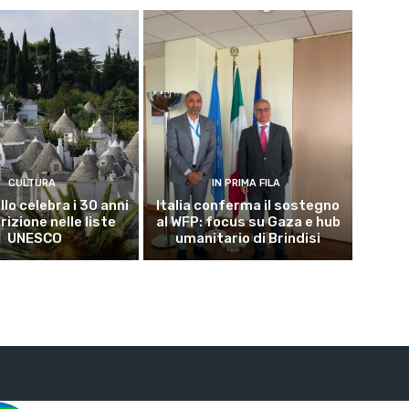
CULTURA
IN PRIMA FILA
lo celebra i 30 anni
Italia conferma il sostegno
crizione nelle liste
al WFP: focus su Gaza e hub
UNESCO
umanitario di Brindisi