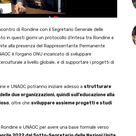
ontro di Rondine con il Segretario Generale delle
to in questi giorni un protocollo d’intesa tra Rondine e
i Unite alla presenza del Rappresentante Permanente
 UNAOC è l’organo ONU incaricato di sviluppare
rculturale a livello globale, e di supportare i progetti di
.
ndine e UNAOC potranno iniziare adesso a
strutturare
 delle due organizzazioni, quindi sull’educazione alla
gioso
, oltre che
sviluppare assieme progetti e studi
 Rondine e UNAOC per avere una base formale verso
’aprile 2022 dal Sotto-Segretario delle Nazioni Unite