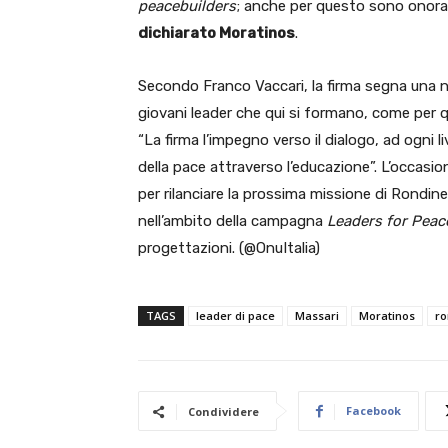
peacebuilders
; anche per questo sono onorat
dichiarato Moratinos
.
Secondo Franco Vaccari, la firma segna una 
giovani leader che qui si formano, come per que
“La firma l’impegno verso il dialogo, ad ogni liv
della pace attraverso l’educazione”. L’occasi
per rilanciare la prossima missione di Rondine 
nell’ambito della campagna
Leaders for Peac
progettazioni. (@OnuItalia)
TAGS
leader di pace
Massari
Moratinos
ro
Facebook
Condividere