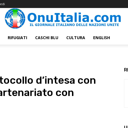
edi
RIFUGIATI
CASCHI BLU
CULTURA
ENGLISH
R
tocollo d’intesa con
artenariato con
U