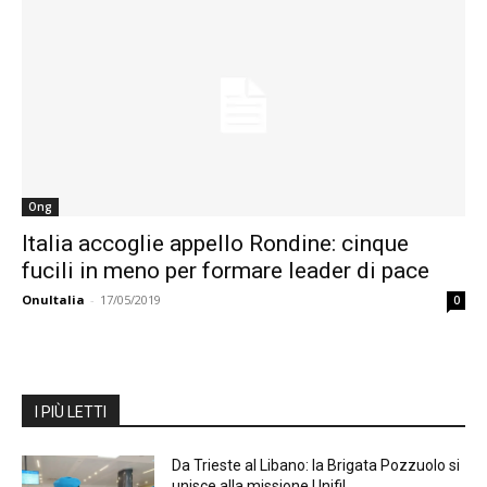
Ong
Italia accoglie appello Rondine: cinque
fucili in meno per formare leader di pace
OnuItalia
-
17/05/2019
0
I PIÙ LETTI
Da Trieste al Libano: la Brigata Pozzuolo si
unisce alla missione Unifil