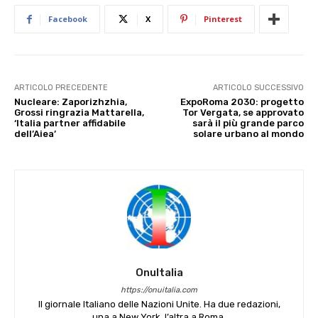
Facebook
X
Pinterest
ARTICOLO PRECEDENTE
ARTICOLO SUCCESSIVO
Nucleare: Zaporizhzhia,
ExpoRoma 2030: progetto
Grossi ringrazia Mattarella,
Tor Vergata, se approvato
‘Italia partner affidabile
sarà il più grande parco
dell’Aiea’
solare urbano al mondo
OnuItalia
https://onuitalia.com
Il giornale Italiano delle Nazioni Unite. Ha due redazioni,
una a New York, l’altra a Roma.