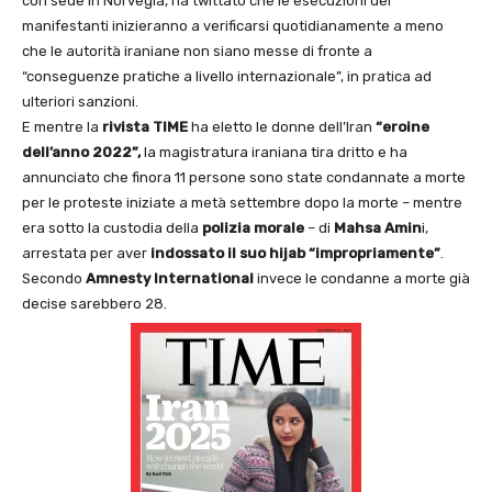
con sede in Norvegia, ha twittato che le esecuzioni dei
manifestanti inizieranno a verificarsi quotidianamente a meno
che le autorità iraniane non siano messe di fronte a
“conseguenze pratiche a livello internazionale”, in pratica ad
ulteriori sanzioni.
E mentre la
rivista TIME
ha eletto le donne dell’Iran
“eroine
dell’anno 2022”,
la magistratura iraniana tira dritto e ha
annunciato che finora 11 persone sono state condannate a morte
per le proteste iniziate a metà settembre dopo la morte – mentre
era sotto la custodia della
polizia morale
– di
Mahsa Amin
i,
arrestata per aver
indossato il suo hijab “impropriamente”
.
Secondo
Amnesty International
invece le condanne a morte già
decise sarebbero 28.