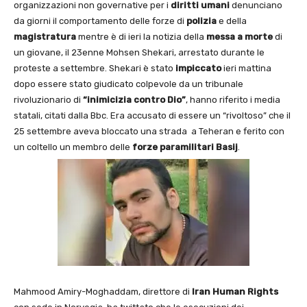
organizzazioni non governative per i
diritti umani
denunciano
da giorni il comportamento delle forze di
polizia
e della
magistratura
mentre è di ieri la notizia della
messa a morte
di
un giovane, il 23enne Mohsen Shekari, arrestato durante le
proteste a settembre. Shekari è stato
impiccato
ieri mattina
dopo essere stato giudicato colpevole da un tribunale
rivoluzionario di
“inimicizia contro Dio”
, hanno riferito i media
statali, citati dalla Bbc. Era accusato di essere un “rivoltoso” che il
25 settembre aveva bloccato una strada a Teheran e ferito con
un coltello un membro delle
forze paramilitari Basij
.
Mahmood Amiry-Moghaddam, direttore di
Iran Human Rights