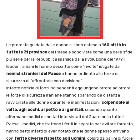
Le proteste guidate dalle donne si sono estese a
160 città in
tutte le 31 province
del Paese e sono viste come una delle sfide
più serie per la Repubblica islamica dalla rivoluzione del 1979. I
leader iraniani le hanno descritte come “rivolte” istigate dai
nemici stranieri del Paese
e hanno ordinato alle forze di
sicurezza di “affrontarle con decisione”.
Intanto notizie di fonti indipendenti aggiungono orrore ad orrore:
le forze di sicurezza iraniane stanno sparando da distanza
ravvicinata alle donne durante le manifestazioni
colpendole al
volto, agli occhi, al petto e ai genitali,
secondo quanto
affermano medici e sanitari intervistati dal Guardian in tutto il
Paese. I medici, che trattano i feriti in segreto per evitare l’arresto,
hanno detto infatti di aver notato che le donne spesso arrivano
con
ferite diverse rispetto agli uomini
, colpiti da pallini di fucile