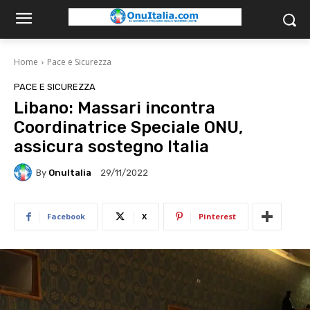
Home
Pace e Sicurezza
PACE E SICUREZZA
Libano: Massari incontra
Coordinatrice Speciale ONU,
assicura sostegno Italia
By
OnuItalia
29/11/2022
Facebook
X
Pinterest