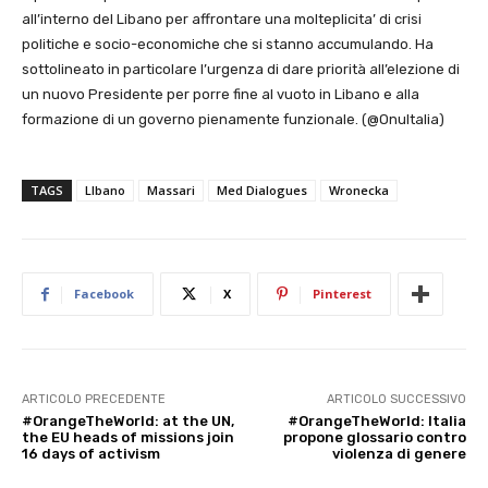
all’interno del Libano per affrontare una molteplicita’ di crisi
politiche e socio-economiche che si stanno accumulando. Ha
sottolineato in particolare l’urgenza di dare priorità all’elezione di
un nuovo Presidente per porre fine al vuoto in Libano e alla
formazione di un governo pienamente funzionale. (@OnuItalia)
TAGS
LIbano
Massari
Med Dialogues
Wronecka
Facebook
X
Pinterest
ARTICOLO PRECEDENTE
ARTICOLO SUCCESSIVO
#OrangeTheWorld: at the UN,
#OrangeTheWorld: Italia
the EU heads of missions join
propone glossario contro
16 days of activism
violenza di genere