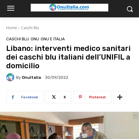
Home
Caschi Blu
CASCHI BLU
ONU
ONU E ITALIA
Libano: interventi medico sanitari
dei caschi blu italiani dell’UNIFIL a
domicilio
By
OnuItalia
30/09/2022
Facebook
X
Pinterest