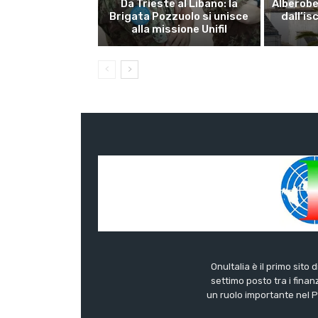
Da Trieste al Libano: la
Alberobel
Brigata Pozzuolo si unisce
dall’is
alla missione Unifil
OnuItalia è il primo sito 
settimo posto tra i finanz
un ruolo importante nel Pa