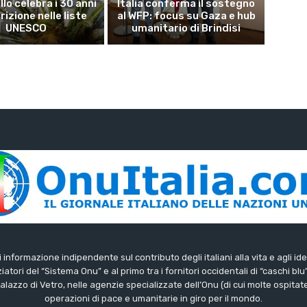
lo celebra i 30 anni
Italia conferma il sostegno
crizione nelle liste
al WFP: focus su Gaza e hub
UNESCO
umanitario di Brindisi
di informazione indipendente sul contributo degli italiani alla vita e agli ide
iatori del “Sistema Onu” e al primo tra i fornitori occidentali di “caschi blu
lazzo di Vetro, nelle agenzie specializzate dell’Onu (di cui molte ospitate 
operazioni di pace e umanitarie in giro per il mondo.