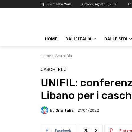
C
giovedì, Agosto 6, 2026
Ac
8.9
New York
HOME
DALL’ ITALIA
DALLE SEDI
Home
Caschi Blu
CASCHI BLU
UNIFIL: conferenza
Libano per i caschi
By
OnuItalia
21/04/2022
Facebook
X
Pintere