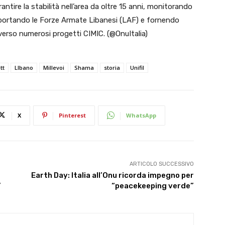
rantire la stabilità nell’area da oltre 15 anni, monitorando
upportando le Forze Armate Libanesi (LAF) e fornendo
verso numerosi progetti CIMIC. (@OnuItalia)
tt
LIbano
Millevoi
Shama
storia
Unifil
X
Pinterest
WhatsApp
ARTICOLO SUCCESSIVO
Earth Day: Italia all’Onu ricorda impegno per
”
“peacekeeping verde”