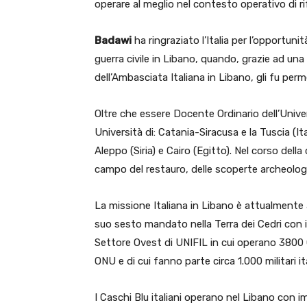
operare al meglio nel contesto operativo di r
Badawi
ha ringraziato l’Italia per l’opportuni
guerra civile in Libano, quando, grazie ad una 
dell’Ambasciata Italiana in Libano, gli fu perm
Oltre che essere Docente Ordinario dell’Univer
Università di: Catania-Siracusa e la Tuscia (I
Aleppo (Siria) e Cairo (Egitto). Nel corso dell
campo del restauro, delle scoperte archeologi
La missione Italiana in Libano è attualmente
suo sesto mandato nella Terra dei Cedri con i 
Settore Ovest di UNIFIL in cui operano 3800 C
ONU e di cui fanno parte circa 1.000 militari ita
I Caschi Blu italiani operano nel Libano con im