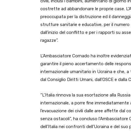
civili, inclusi i bambini, aumentano di giorno 
costrette ad abbandonare le proprie case. L’A
preoccupata per la distruzione ed il danneggia
strutture sanitarie e educative, per il numero d
dall’inizio del conflitto e per i rapporti su as
ragazze”.
L’Ambasciatore Cornado ha inoltre evidenziato
garantire il pieno accertamento delle responsabi
internazionale umanitario in Ucraina e che, a 
dal Consiglio Diritti Umani, dall’OSCE e dalla
“L’Italia rinnova la sua esortazione alla Russia
internazionale, a porre fine immediatamente a t
l’evacuazione dei civili dalle aree affette da
senza ostacoli”, ha concluso l’Ambasciatore 
dell’Italia nei confronti dell’Ucraina e del suo