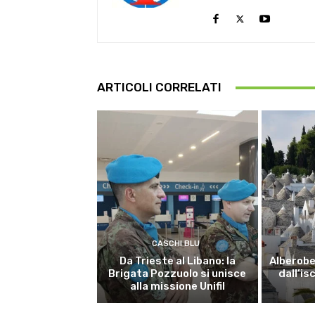
ARTICOLI CORRELATI
CASCHI BLU
Da Trieste al Libano: la
Alberobel
Brigata Pozzuolo si unisce
dall’is
alla missione Unifil