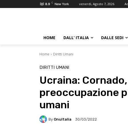
C
venerdì, Agosto 7, 2026
Ac
8.9
New York
HOME
DALL’ ITALIA
DALLE SEDI
Home
Diritti Umani
DIRITTI UMANI
Ucraina: Cornado,
preoccupazione per
umani
By
OnuItalia
30/03/2022