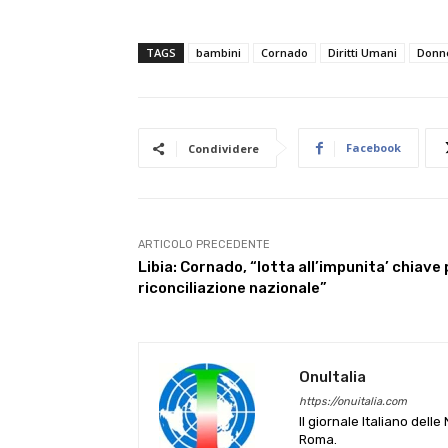
TAGS
bambini
Cornado
Diritti Umani
Donn
Facebook
Condividere
ARTICOLO PRECEDENTE
Libia: Cornado, “lotta all’impunita’ chiave 
riconciliazione nazionale”
OnuItalia
https://onuitalia.com
Il giornale Italiano dell
Roma.