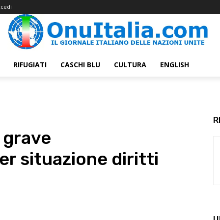
cedi
RIFUGIATI
CASCHI BLU
CULTURA
ENGLISH
R
 grave
 situazione diritti
U