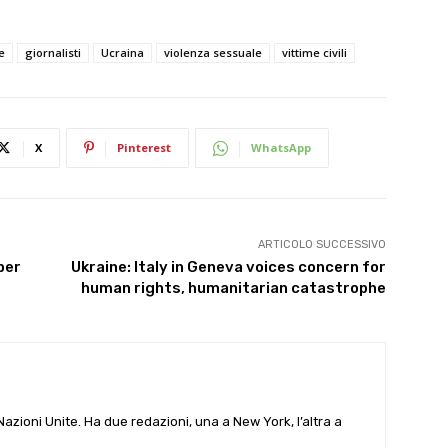
e
giornalisti
Ucraina
violenza sessuale
vittime civili
X
Pinterest
WhatsApp
ARTICOLO SUCCESSIVO
per
Ukraine: Italy in Geneva voices concern for
human rights, humanitarian catastrophe
e Nazioni Unite. Ha due redazioni, una a New York, l’altra a