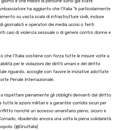
in giorno e che milioni di persone sono già state
mbasciatore ha aggiunto che l’Italia “è particolarmente
mento su vasta scala di infrastrutture civili, incluse
i giornalisti e operatori dei media uccisi o feriti
seriti casi di violenza sessuale o di genere contro donne e
 che l’Italia sostiene con forza tutte le misure volte a
lità per le violazioni dei diritti umani e del diritto
tale riguardo, accoglie con favore le iniziative adottate
 Corte Penale Internazionale.
 a rispettare pienamente gli obblighi derivanti dal diritto
utte le azioni militari e a garantire corridoi sicuri per
l conflitto nonchè un accesso umanitario pieno, sicuro e
Cornado, ribadendo ancora una volta la piena solidarietà
 popolo. (@OnuItalia)