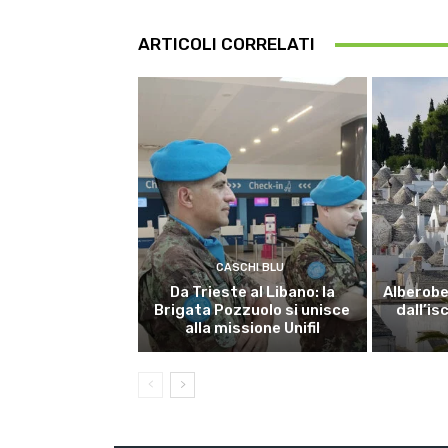
ARTICOLI CORRELATI
CASCHI BLU
Da Trieste al Libano: la
Alberobel
Brigata Pozzuolo si unisce
dall’is
alla missione Unifil