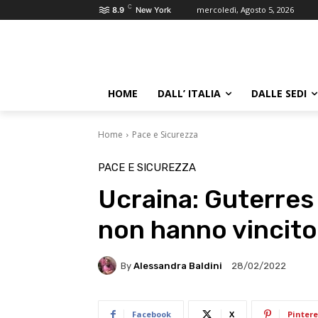
C
mercoledì, Agosto 5, 2026
8.9
New York
HOME
DALL’ ITALIA
DALLE SEDI
Home
Pace e Sicurezza
PACE E SICUREZZA
Ucraina: Guterres 
non hanno vincito
By
Alessandra Baldini
28/02/2022
Facebook
X
Pintere