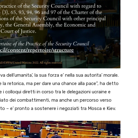
a dell’umanita’, la sua forza e’ nella sua autorita’ morale.
e la retorica, ma per dare una chance alla pace”, ha detto
i colloqui diretti in corso tra le delegazioni ucraine e
iato dei combattimenti, ma anche un percorso verso
to – e’ pronto a sostenere i negoziati tra Mosca e Kiev.