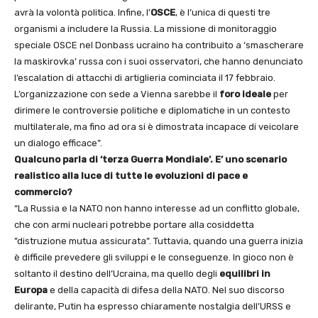
avrà la volontà politica. Infine, l’
OSCE
, è l’unica di questi tre
organismi a includere la Russia. La missione di monitoraggio
speciale OSCE nel Donbass ucraino ha contribuito a ‘smascherare
la maskirovka’ russa con i suoi osservatori, che hanno denunciato
l’escalation di attacchi di artiglieria cominciata il 17 febbraio.
L’organizzazione con sede a Vienna sarebbe il
foro ideale
per
dirimere le controversie politiche e diplomatiche in un contesto
multilaterale, ma fino ad ora si è dimostrata incapace di veicolare
un dialogo efficace”.
Qualcuno parla di ‘terza Guerra Mondiale’. E’ uno scenario
realistico alla luce di tutte le evoluzioni di pace e
commercio?
“La Russia e la NATO non hanno interesse ad un conflitto globale,
che con armi nucleari potrebbe portare alla cosiddetta
”distruzione mutua assicurata”. Tuttavia, quando una guerra inizia
è difficile prevedere gli sviluppi e le conseguenze. In gioco non è
soltanto il destino dell’Ucraina, ma quello degli
equilibri in
Europa
e della capacità di difesa della NATO. Nel suo discorso
delirante, Putin ha espresso chiaramente nostalgia dell’URSS e