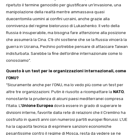
ripetuto il termine genocidio per giustificare un’invasione, una
manipolazione della realtà mentre ammassava quasi
duecentomila uomini ai confini ucraini, anche grazie alla
connivenza del regime bielorusso di Lukashenko. Il veto della
Russia è insuperabile, ma bisogna fare attenzione alla posizione
che assumerà la Cina. C’è chi sostiene che se la Russia vincerà la
guerra in Ucraina, Pechino potrebbe pensare di attaccare Taiwan
indisturbata. Sarebbe la fine dell’ordine internazionale come lo
conosciamo”.
Questo è un test per le organizzazioni internazionali, come
l’ONU?
“Sicuramente anche per l’ONU, ma lo vedo più come un test per
altre tre organizzazioni. Putin è riuscito a ricompattare la
NATO
,
nonostante la prudenza di alcuni paesi mediterranei compresa
l’Italia. L’
Unione Europea
dovrà essere in grado di superare le
divisioni interne, favorite dalla rete di relazioni che il Cremlino ha
costruito in questi anni con numerosi partiti europei filorussi. L’UE
ha la capacità tecnica di esprimere sanzioni economiche
pesantissime contro il regime di Mosca, resta da vedere se ne