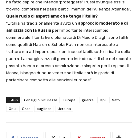
ha fatto capire che intende ‘proteggere’ i russi ovunque essi si
trovino, compresi nei paesi baltici, membri dell’Alleanza Atlantica”.
Quale ruolo ci aspettiamo che tenga l’Italia?
“L’Italia ha tradizionalmente avuto un
approccio moderato e di
amicizia con la Russia
per l’importante interscambio
commerciale. I tentativi diplomatici di Di Maio e Draghi sono falliti
come quelli di Macron e Scholz: Putin non era interessato a
trattare ma ad imporre posizioni inaccettabili, sotto il ricatto della
guerra. La maggioranza di governo include partiti che nel recente
passato hanno espresso ammirazione e simpatia per il regime di
Mosca, bisogna dunque vedere se l’Italia sarà in grado di
partecipare compatta alle sanzioni europee”.
TAGS
Consiglio Sicurezza
Europa
guerra
Ispi
Nato
Onu
Osce
pugliese
Ucraina
Facebook
X
Pinterest