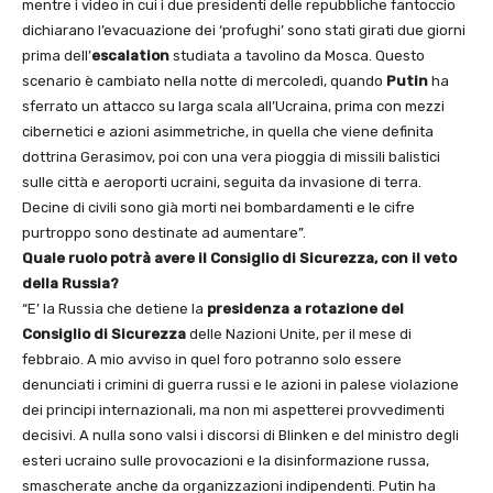
mentre i video in cui i due presidenti delle repubbliche fantoccio
dichiarano l’evacuazione dei ‘profughi’ sono stati girati due giorni
prima dell’
escalation
studiata a tavolino da Mosca. Questo
scenario è cambiato nella notte di mercoledì, quando
Putin
ha
sferrato un attacco su larga scala all’Ucraina, prima con mezzi
cibernetici e azioni asimmetriche, in quella che viene definita
dottrina Gerasimov, poi con una vera pioggia di missili balistici
sulle città e aeroporti ucraini, seguita da invasione di terra.
Decine di civili sono già morti nei bombardamenti e le cifre
purtroppo sono destinate ad aumentare”.
Quale ruolo potrà avere il Consiglio di Sicurezza, con il veto
della Russia?
“E’ la Russia che detiene la
presidenza a rotazione del
Consiglio di Sicurezza
delle Nazioni Unite, per il mese di
febbraio. A mio avviso in quel foro potranno solo essere
denunciati i crimini di guerra russi e le azioni in palese violazione
dei principi internazionali, ma non mi aspetterei provvedimenti
decisivi. A nulla sono valsi i discorsi di Blinken e del ministro degli
esteri ucraino sulle provocazioni e la disinformazione russa,
smascherate anche da organizzazioni indipendenti. Putin ha