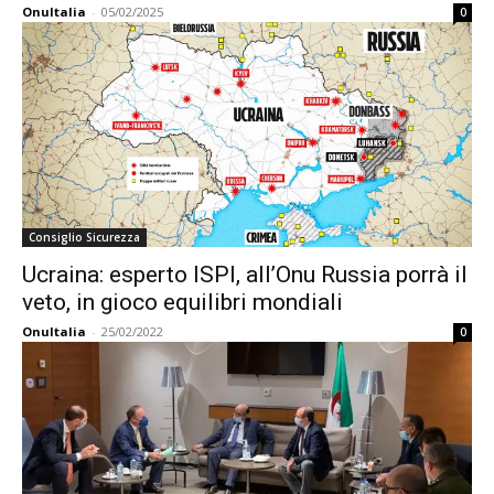
OnuItalia
-
05/02/2025
0
Consiglio Sicurezza
Ucraina: esperto ISPI, all’Onu Russia porrà il
veto, in gioco equilibri mondiali
OnuItalia
-
25/02/2022
0