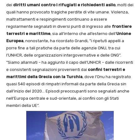
dei
diritti
umani contro i rifugiati e richiedenti asilo
, molti dei
quali hanno provocato tragiche perdite di vite umane. Violenza,
maltrattamenti e respingimenti continuano a essere
regolarmente segnalati in diversi punti di ingresso alle
frontiere
terrestri e marittime
, sia all’interno che all’esterno dell’
Unione
Europea
, nonostante, ha ricordato Grandi, ”i ripetuti appelli a
porre fine a tali pratiche da parte delle agenzie ONU, tra cui
l’UNHCR, delle organizzazioni intergovernative e delle ONG”.
”Siamo allarmati – ha aggiunto il capo dell’UNHCR – dalle ricorrenti
e consistenti segnalazioni provenienti dai
confini terrestri e
marittimi della Grecia con la Turchia
, dove l’Onu ha registrato
quasi 540 episodi di rimpatri informali da parte della Grecia sin
dall’inizio del 2020… Episodi preoccupanti sono segnalati anche
nell’Europa centrale e sud-orientale, ai confini con gli Stati
membri della UE”.