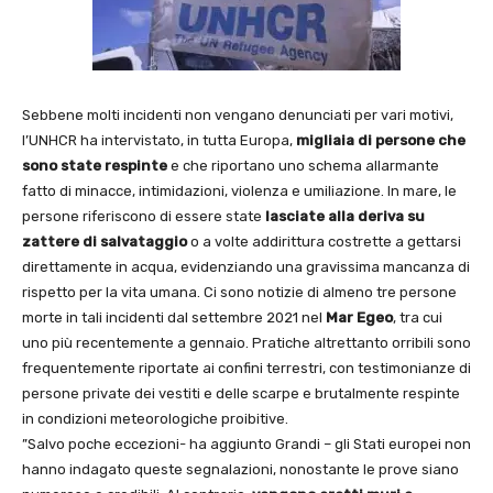
Sebbene molti incidenti non vengano denunciati per vari motivi,
l’UNHCR ha intervistato, in tutta Europa,
migliaia di persone
che
sono state respinte
e che riportano uno schema allarmante
fatto di minacce, intimidazioni, violenza e umiliazione. In mare, le
persone riferiscono di essere state
lasciate alla deriva su
zattere di salvataggio
o a volte addirittura costrette a gettarsi
direttamente in acqua, evidenziando una gravissima mancanza di
rispetto per la vita umana. Ci sono notizie di almeno tre persone
morte in tali incidenti dal settembre 2021 nel
Mar Egeo
, tra cui
uno più recentemente a gennaio. Pratiche altrettanto orribili sono
frequentemente riportate ai confini terrestri, con testimonianze di
persone private dei vestiti e delle scarpe e brutalmente respinte
in condizioni meteorologiche proibitive.
”Salvo poche eccezioni- ha aggiunto Grandi – gli Stati europei non
hanno indagato queste segnalazioni, nonostante le prove siano