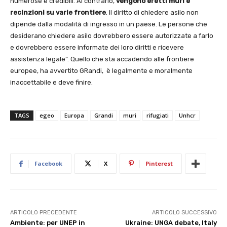
numerose e credibili. Al contrario,
vengono eretti muri e
recinzioni su varie frontiere
. Il diritto di chiedere asilo non
dipende dalla modalità di ingresso in un paese. Le persone che
desiderano chiedere asilo dovrebbero essere autorizzate a farlo
e dovrebbero essere informate dei loro diritti e ricevere
assistenza legale”. Quello che sta accadendo alle frontiere
europee, ha avvertito GRandi, è legalmente e moralmente
inaccettabile e deve finire.
TAGS
egeo
Europa
Grandi
muri
rifugiati
Unhcr
Facebook
X
Pinterest
ARTICOLO PRECEDENTE
ARTICOLO SUCCESSIVO
Ambiente: per UNEP in
Ukraine: UNGA debate, Italy