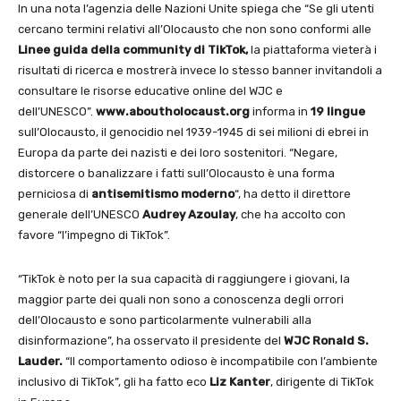
In una nota l’agenzia delle Nazioni Unite spiega che “Se gli utenti
cercano termini relativi all’Olocausto che non sono conformi alle
Linee guida della community di TikTok,
la piattaforma vieterà i
risultati di ricerca e mostrerà invece lo stesso banner invitandoli a
consultare le risorse educative online del WJC e
dell’UNESCO”.
www.aboutholocaust.org
informa in
19 lingue
sull’Olocausto, il genocidio nel 1939-1945 di sei milioni di ebrei in
Europa da parte dei nazisti e dei loro sostenitori. “Negare,
distorcere o banalizzare i fatti sull’Olocausto è una forma
perniciosa di
antisemitismo moderno
“, ha detto il direttore
generale dell’UNESCO
Audrey Azoulay
, che ha accolto con
favore “l’impegno di TikTok”.
“TikTok è noto per la sua capacità di raggiungere i giovani, la
maggior parte dei quali non sono a conoscenza degli orrori
dell’Olocausto e sono particolarmente vulnerabili alla
disinformazione”, ha osservato il presidente del
WJC Ronald S.
Lauder.
“Il comportamento odioso è incompatibile con l’ambiente
inclusivo di TikTok”, gli ha fatto eco
Liz Kanter
, dirigente di TikTok