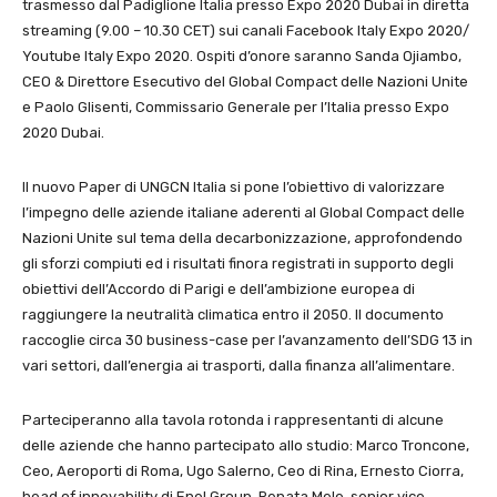
trasmesso dal Padiglione Italia presso Expo 2020 Dubai in diretta
streaming (9.00 – 10.30 CET) sui canali Facebook Italy Expo 2020/
Youtube Italy Expo 2020. Ospiti d’onore saranno Sanda Ojiambo,
CEO & Direttore Esecutivo del Global Compact delle Nazioni Unite
e Paolo Glisenti, Commissario Generale per l’Italia presso Expo
2020 Dubai.
Il nuovo Paper di UNGCN Italia si pone l’obiettivo di valorizzare
l’impegno delle aziende italiane aderenti al Global Compact delle
Nazioni Unite sul tema della decarbonizzazione, approfondendo
gli sforzi compiuti ed i risultati finora registrati in supporto degli
obiettivi dell’Accordo di Parigi e dell’ambizione europea di
raggiungere la neutralità climatica entro il 2050. Il documento
raccoglie circa 30 business-case per l’avanzamento dell’SDG 13 in
vari settori, dall’energia ai trasporti, dalla finanza all’alimentare.
Parteciperanno alla tavola rotonda i rappresentanti di alcune
delle aziende che hanno partecipato allo studio: Marco Troncone,
Ceo, Aeroporti di Roma, Ugo Salerno, Ceo di Rina, Ernesto Ciorra,
head of innovability di Enel Group, Renata Mele, senior vice