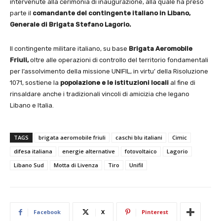
intervenute alla cerimonia di inaugurazione, alla quale ha preso
parte il
comandante del contingente italiano in Libano,
Generale di Brigata Stefano Lagorio.
Il contingente militare italiano, su base
Brigata Aeromobile
Friuli,
oltre alle operazioni di controllo del territorio fondamentali
per l’assolvimento della missione UNIFIL, in virtu’ della Risoluzione
1071, sostiene la
popolazione e le istituzioni locali
al fine di
rinsaldare anche i tradizionali vincoli di amicizia che legano
Libano e Italia.
TAGS
brigata aeromobile friuli
caschi blu italiani
Cimic
difesa italiana
energie alternative
fotovoltaico
Lagorio
Libano Sud
Motta di Livenza
Tiro
Unifil
Facebook
X
Pinterest