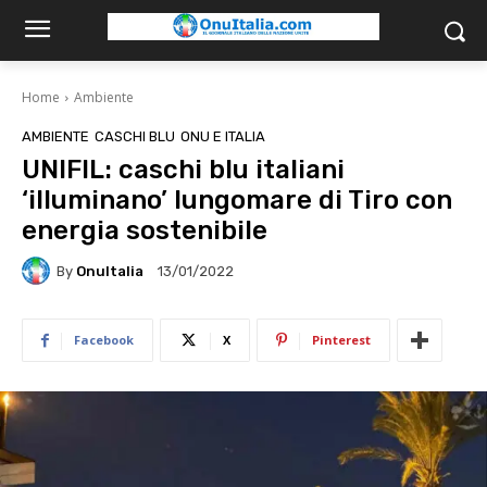
Home
Ambiente
AMBIENTE
CASCHI BLU
ONU E ITALIA
UNIFIL: caschi blu italiani
‘illuminano’ lungomare di Tiro con
energia sostenibile
By
OnuItalia
13/01/2022
Facebook
X
Pinterest