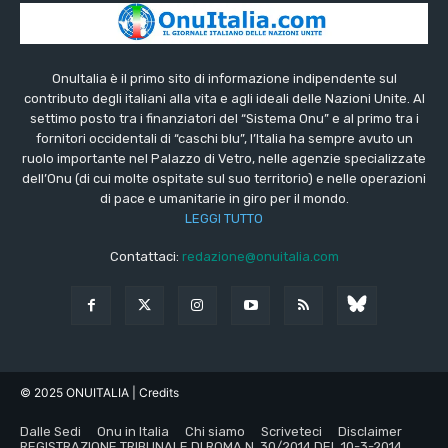
OnuItalia è il primo sito di informazione indipendente sul
contributo degli italiani alla vita e agli ideali delle Nazioni Unite. Al
settimo posto tra i finanziatori del “Sistema Onu” e al primo tra i
fornitori occidentali di “caschi blu”, l’Italia ha sempre avuto un
ruolo importante nel Palazzo di Vetro, nelle agenzie specializzate
dell’Onu (di cui molte ospitate sul suo territorio) e nelle operazioni
di pace e umanitarie in giro per il mondo.
LEGGI TUTTO
Contattaci:
redazione@onuitalia.com
© 2025 ONUITALIA
| Credits
Dalle Sedi
Onu in Italia
Chi siamo
Scriveteci
Disclaimer
REGISTRAZIONE TRIBUNALE DI ROMA N. 30/2014 DEL 10-3-2014