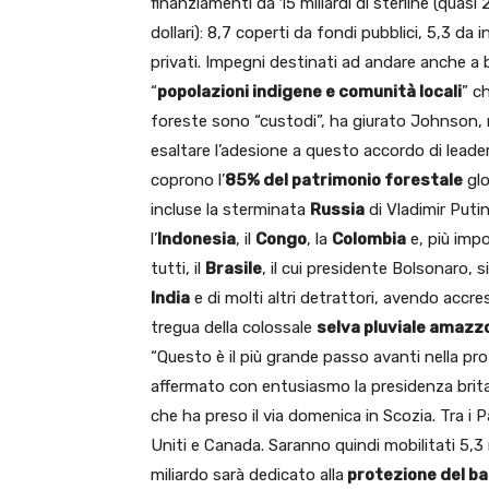
finanziamenti da 15 miliardi di sterline (quasi 2
dollari): 8,7 coperti da fondi pubblici, 5,3 da 
privati. Impegni destinati ad andare anche a b
“
popolazioni indigene e comunità locali
” c
foreste sono “custodi”, ha giurato Johnson,
esaltare l’adesione a questo accordo di leader
coprono l’
85% del patrimonio forestale
glo
incluse la sterminata
Russia
di Vladimir Putin
l’
Indonesia
, il
Congo
, la
Colombia
e, più impo
tutti, il
Brasile
, il cui presidente Bolsonaro, 
India
e di molti altri detrattori, avendo acc
tregua della colossale
selva pluviale amazz
“Questo è il più grande passo avanti nella p
affermato con entusiasmo la presidenza brit
che ha preso il via domenica in Scozia. Tra i 
Uniti e Canada. Saranno quindi mobilitati 5,3 mi
miliardo sarà dedicato alla
protezione del ba