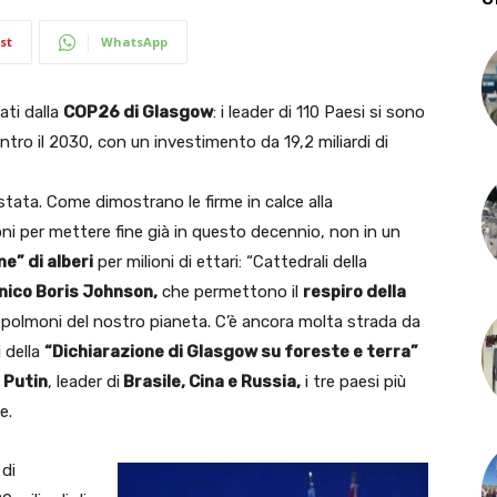
st
WhatsApp
ati dalla
COP26 di Glasgow
: i leader di 110 Paesi si sono
ntro il 2030, con un investimento da 19,2 miliardi di
stata. Come dimostrano le firme in calce alla
oni per mettere fine già in questo decennio, non in un
e” di alberi
per milioni di ettari: “Cattedrali della
nico Boris Johnson,
che permettono il
respiro della
 i polmoni del nostro pianeta. C’è ancora molta strada da
i della
“Dichiarazione di Glasgow su foreste e terra”
r Putin
, leader di
Brasile, Cina e Russia,
i tre paesi più
e.
 di