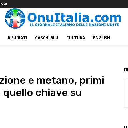
cedi
RIFUGIATI
CASCHI BLU
CULTURA
ENGLISH
R
zione e metano, primi
quello chiave su
U