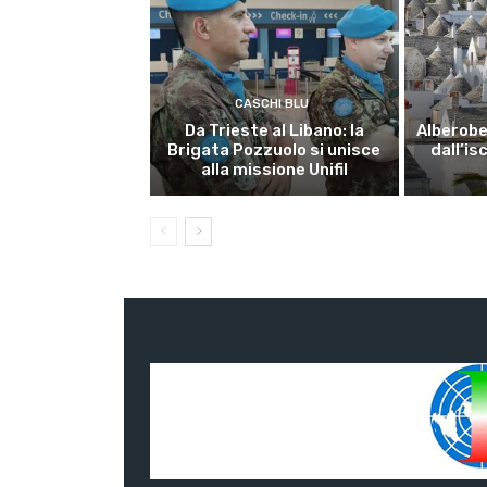
CASCHI BLU
Da Trieste al Libano: la
Alberobel
Brigata Pozzuolo si unisce
dall’is
alla missione Unifil