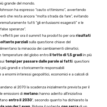
più grande del mondo.
Johnson ha espresso “cauto ottimismo”, avvertendo
però che resta ancora “molta strada da fare”, evitando
prematuramente tutti “gli entusiasmi esagerati” e le
“false speranze”.
In effetti per ora il summit ha prodotto per ora
risultati
soltanto parziali
sulla questione chiave del
limentano la minaccia dei cambiamenti climatici;
e temperature del globo entro
il tetto di 1,5 gradi
in più
 sui
tempi per passare dalle parole ai fatti
: questioni
li più grandi e storicamente responsabili
e a enormi interessi geopolitici, economici e a calcoli di
andano al 2070 la scadenza inizialmente prevista per il
 le emissioni di
metano:
hanno aderito all’iniziativa
metano
entro il
2030
“, secondo quanto ha dichiarato la
ula
von der Leyen
. Ridurre il potente
gas serra
di un