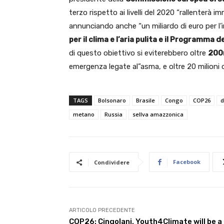
terzo rispetto ai livelli del 2020 “rallenterà
annunciando anche “un miliardo di euro per l
per il clima e l’aria pulita e il Programma 
di questo obiettivo si eviterebbero oltre
200
emergenza legate al”asma, e oltre 20 milioni di
TAGS
Bolsonaro
Brasile
Congo
COP26
d
metano
Russia
sellva amazzonica
Facebook
Condividere
ARTICOLO PRECEDENTE
COP26: Cingolani, Youth4Climate will be a