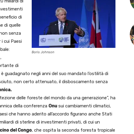
0 miliardi di
investimenti
eneficio di
he di quelle
 non senza
 i cui Paesi
bale:
Boris Johnson
,
rtante di
si è guadagnato negli anni del suo mandato l’ostilità di
resciuto, non certo attenuato, il disboscamento senza
onica.
rotezione delle foreste del mondo da una generazione”, ha
annica della conferenza
Onu
sui cambiamenti climatici,
Paesi che hanno aderito all’accordo figurano anche Stati
liardi di sterline di investimenti privati, di cui un
cino del Congo
, che ospita la seconda foresta tropicale