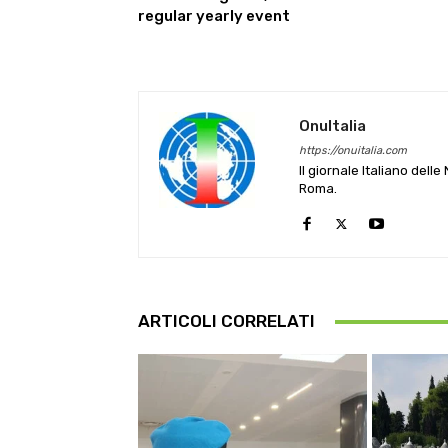
regular yearly event
OnuItalia
https://onuitalia.com
Il giornale Italiano dell
Roma.
ARTICOLI CORRELATI