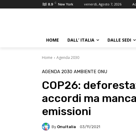
C
venerdì, Agosto 7, 2026
Ac
8.9
New York
HOME
DALL’ ITALIA
DALLE SEDI
Home
Agenda 2030
AGENDA 2030
AMBIENTE
ONU
COP26: deforesta
accordi ma manca 
emissioni
By
OnuItalia
03/11/2021