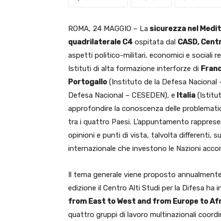
ROMA, 24 MAGGIO – La
sicurezza nel Medi
quadrilaterale C4
ospitata dal
CASD, Centro
aspetti politico-militari, economici e sociali r
Istituti di alta formazione interforze di
Franc
Portogallo
(Instituto de la Defesa Nacional 
Defesa Nacional – CESEDEN), e
Italia
(Istitut
approfondire la conoscenza delle problematich
tra i quattro Paesi. L’appuntamento rappres
opinioni e punti di vista, talvolta differenti,
internazionale che investono le Nazioni accom
Il tema generale viene proposto annualmente
edizione il Centro Alti Studi per la Difesa ha 
from East to West and from Europe to Afr
quattro gruppi di lavoro multinazionali coord