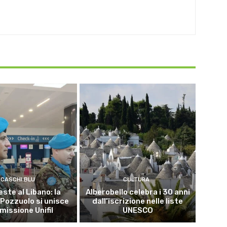
CASCHI BLU
CULTURA
este al Libano: la
Alberobello celebra i 30 anni
 Pozzuolo si unisce
dall’iscrizione nelle liste
 missione Unifil
UNESCO