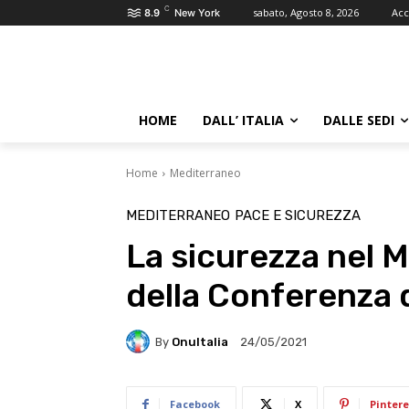
C
sabato, Agosto 8, 2026
Acc
8.9
New York
HOME
DALL’ ITALIA
DALLE SEDI
Home
Mediterraneo
MEDITERRANEO
PACE E SICUREZZA
La sicurezza nel 
della Conferenza 
By
OnuItalia
24/05/2021
Facebook
X
Pintere