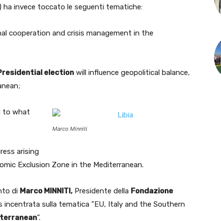
) ha invece toccato le seguenti tematiche:
onal cooperation and crisis management in the
Presidential election
will influence geopolitical balance,
anean;
d to what
Marco Minniti
ess arising
omic Exclusion Zone in the Mediterranean.
nto di
Marco MINNITI,
Presidente della
Fondazione
is incentrata sulla tematica ”EU, Italy and the Southern
iterranean
”.