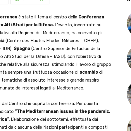
terraneo
è stato il tema al centro della
Conferenza
 Alti Studi per la Difesa.
L’evento, incentrato su
elativi alla Regione del Mediterraneo, ha coinvolto gli
ia
(Centre des Hautes Etudes Militaires – CHEM),
– IDN),
Spagna
(Centro Superior de Estudios de la
o Alti Studi per la Difesa – IASD), con l’obiettivo di
e relative alla sicurezza, stimolando il lavoro di gruppo
enta sempre una fruttuosa occasione di
scambio
di
 su tematiche di assoluto interesse e grande respiro
unate da interessi legati al Mediterraneo.
 dal Centro che ospita la conferenza. Per questa
indicato
”The Mediterranean issues in the pandemic,
ica”.
L’elaborazione dei sottotemi, effettuata dai
inati da ciascuna delle Nazioni partecipanti e composti