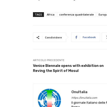
TAGS
Africa
conferenza quadrilaterale
Europ
Facebook
Condividere
ARTICOLO PRECEDENTE
Venice Biennale opens with exhibition on
Reving the Spirit of Mosul
OnuItalia
https://onuitalia.com
Il giornale Italiano dell
Roma.