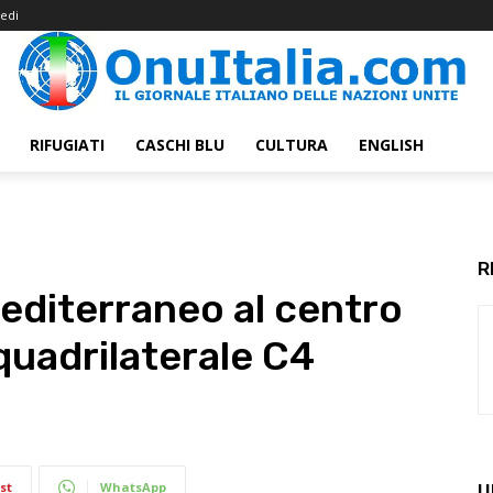
edi
RIFUGIATI
CASCHI BLU
CULTURA
ENGLISH
R
Mediterraneo al centro
quadrilaterale C4
st
WhatsApp
U