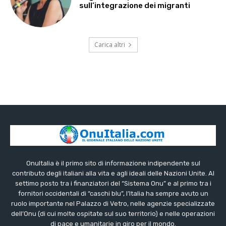
sull’integrazione dei migranti
Carica altri
OnuItalia è il primo sito di informazione indipendente sul
contributo degli italiani alla vita e agli ideali delle Nazioni Unite. Al
settimo posto tra i finanziatori del “Sistema Onu” e al primo tra i
fornitori occidentali di “caschi blu”, l’Italia ha sempre avuto un
ruolo importante nel Palazzo di Vetro, nelle agenzie specializzate
dell’Onu (di cui molte ospitate sul suo territorio) e nelle operazioni
di pace e umanitarie in giro per il mondo.