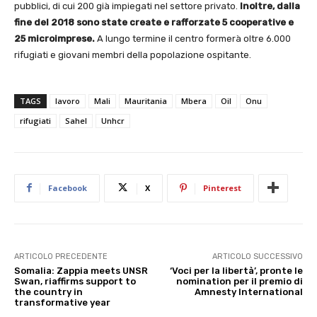
pubblici, di cui 200 già impiegati nel settore privato.
Inoltre, dalla
fine del 2018 sono state create e rafforzate 5 cooperative e
25 microimprese.
A lungo termine il centro formerà oltre 6.000
rifugiati e giovani membri della popolazione ospitante.
TAGS
lavoro
Mali
Mauritania
Mbera
Oil
Onu
rifugiati
Sahel
Unhcr
Facebook
X
Pinterest
ARTICOLO PRECEDENTE
ARTICOLO SUCCESSIVO
Somalia: Zappia meets UNSR
‘Voci per la libertà’, pronte le
Swan, riaffirms support to
nomination per il premio di
the country in
Amnesty International
transformative year