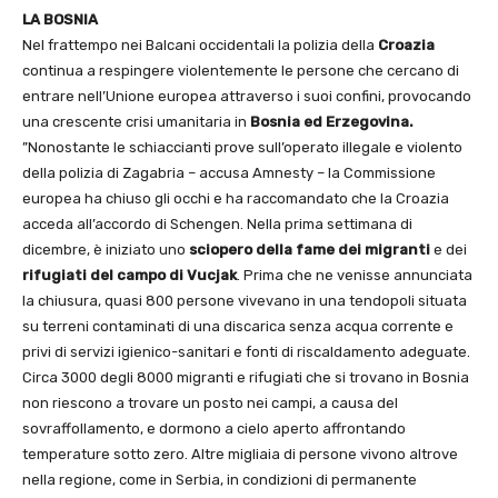
LA BOSNIA
Nel frattempo nei Balcani occidentali la polizia della
Croazia
continua a respingere violentemente le persone che cercano di
entrare nell’Unione europea attraverso i suoi confini, provocando
una crescente crisi umanitaria in
Bosnia ed Erzegovina.
”Nonostante le schiaccianti prove sull’operato illegale e violento
della polizia di Zagabria – accusa Amnesty – la Commissione
europea ha chiuso gli occhi e ha raccomandato che la Croazia
acceda all’accordo di Schengen. Nella prima settimana di
dicembre, è iniziato uno
sciopero della fame dei migranti
e dei
rifugiati del campo di Vucjak
. Prima che ne venisse annunciata
la chiusura, quasi 800 persone vivevano in una tendopoli situata
su terreni contaminati di una discarica senza acqua corrente e
privi di servizi igienico-sanitari e fonti di riscaldamento adeguate.
Circa 3000 degli 8000 migranti e rifugiati che si trovano in Bosnia
non riescono a trovare un posto nei campi, a causa del
sovraffollamento, e dormono a cielo aperto affrontando
temperature sotto zero. Altre migliaia di persone vivono altrove
nella regione, come in Serbia, in condizioni di permanente