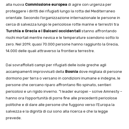
alla nuova
Commissione europea
di agire con urgenza per
proteggere i diritti dei rifugiati lungo la rotta del Mediterraneo
orientale. Secondo l’organizzazione internazionale le persone in
cerca di salvezza lungo le pericolose rotte marine e terrestri tra
Turchia e
Grecia e i Balcani occidentali
stanno affrontando
rischi mortali mentre nevica e le temperature scendono sotto lo
zero. Nel 2019, quasi 70.000 persone hanno raggiunto la Grecia,
14.000 delle quali attraverso la frontiera terrestre.
Dai sovraffollati campi per rifugiati delle isole greche agli
accampamenti improvvisati della
Bosnia
dove migliaia di persone
dormono per terra o versano in condizioni inumane e indegne, le
persone che cercano riparo affrontano filo spinato, sentieri
pericolosi e un rigido inverno. ”I leader europei – scrive Amnesty –
hanno ora l’opportunità di porre fine alle precedenti pericolose
politiche e di dare alle persone che fuggono verso l’Europa la
salvezza e la dignità di cui sono alla ricerca e che la legge
prevede.