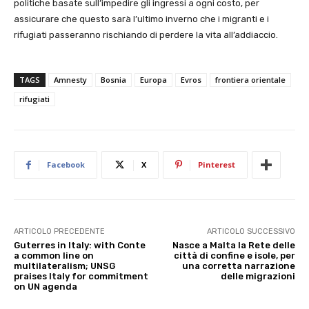
politiche basate sull’impedire gli ingressi a ogni costo, per
assicurare che questo sarà l’ultimo inverno che i migranti e i
rifugiati passeranno rischiando di perdere la vita all’addiaccio.
TAGS
Amnesty
Bosnia
Europa
Evros
frontiera orientale
rifugiati
Facebook
X
Pinterest
ARTICOLO PRECEDENTE
ARTICOLO SUCCESSIVO
Guterres in Italy: with Conte
Nasce a Malta la Rete delle
a common line on
città di confine e isole, per
multilateralism; UNSG
una corretta narrazione
praises Italy for commitment
delle migrazioni
on UN agenda