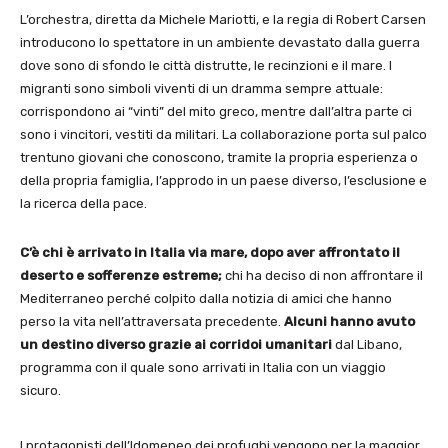
L’orchestra, diretta da Michele Mariotti, e la regia di Robert Carsen
introducono lo spettatore in un ambiente devastato dalla guerra
dove sono di sfondo le città distrutte, le recinzioni e il mare. I
migranti sono simboli viventi di un dramma sempre attuale:
corrispondono ai “vinti” del mito greco, mentre dall’altra parte ci
sono i vincitori, vestiti da militari. La collaborazione porta sul palco
trentuno giovani che conoscono, tramite la propria esperienza o
della propria famiglia, l’approdo in un paese diverso, l’esclusione e
la ricerca della pace.
C’è chi è arrivato in Italia via mare, dopo aver affrontato il
deserto e sofferenze estreme;
chi ha deciso di non affrontare il
Mediterraneo perché colpito dalla notizia di amici che hanno
perso la vita nell’attraversata precedente.
Alcuni hanno avuto
un destino diverso grazie ai
corridoi umanitari
dal Libano,
programma con il quale sono arrivati in Italia con un viaggio
sicuro.
I protagonisti dell’Idomeneo dei profughi vengono per la maggior