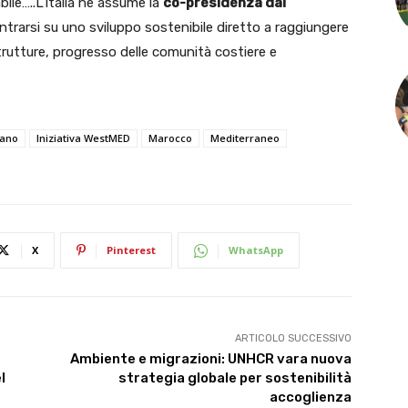
ile…..L’Italia ne assume la
co-presidenza dal
ntrarsi su uno sviluppo sostenibile diretto a raggiungere
rastrutture, progresso delle comunità costiere e
fano
Iniziativa WestMED
Marocco
Mediterraneo
X
Pinterest
WhatsApp
ARTICOLO SUCCESSIVO
Ambiente e migrazioni: UNHCR vara nuova
l
strategia globale per sostenibilità
accoglienza