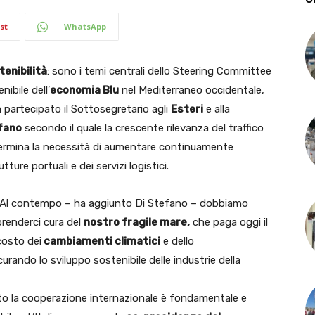
st
WhatsApp
tenibilità
: sono i temi centrali dello Steering Committee
ibile dell’
economia Blu
nel Mediterraneo occidentale,
a partecipato il Sottosegretario agli
Esteri
e alla
efano
secondo il quale la crescente rilevanza del traffico
termina la necessità di aumentare continuamente
utture portuali e dei servizi logistici.
”Al contempo – ha aggiunto Di Stefano – dobbiamo
prenderci cura del
nostro fragile mare,
che paga oggi il
costo dei
cambiamenti climatici
e dello
curando lo sviluppo sostenibile delle industrie della
sto la cooperazione internazionale è fondamentale e