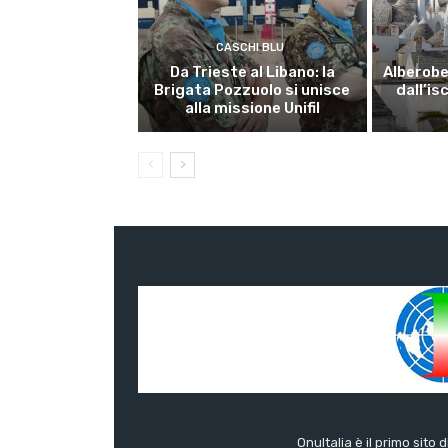
CASCHI BLU
Da Trieste al Libano: la
Alberobel
Brigata Pozzuolo si unisce
dall’is
alla missione Unifil
OnuItalia è il primo sito 