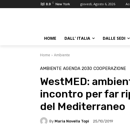
C
giovedì, Agosto 6, 2026
Ac
8.9
New York
HOME
DALL’ ITALIA
DALLE SEDI
Home
Ambiente
AMBIENTE
AGENDA 2030
COOPERAZIONE
WestMED: ambiente
incontro per far r
del Mediterraneo
By
Maria Novella Topi
25/10/2019