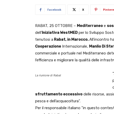
Facebook
X
Pintere
RABAT, 25 OTTOBRE –
Mediterraneo
e
sos
dell’
Iniziativa WestMED
per lo Sviluppo Sosten
tenutosi a
Rabat, in Marocco.
All’incontro h
Cooperazione
Internazionale,
Manlio Di St
commerciale e portuale nel Mediterraneo de
l’efficienza e migliorare la qualità delle infrastr
La riunione di Rabat
sfruttamento eccessivo
delle risorse, assi
pesca e dell’acquacoltura”.
Per il responsabile italiano ”in questo conte