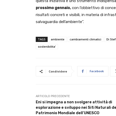
questa Iniziativa è uno strumento indispensab
prossimo gennaio,
con l’obbiettivo di conce
risultati concreti e visibili, in materia di inf
salvaguardia dell’ambiente”.
TAGS
ambiente
cambiamenti climatici
Di Ste
sostenibilita'
Facebook
Condividere
ARTICOLO PRECEDENTE
Eni si impegna a non svolgere attività di
esplorazione e sviluppo nei Siti Naturali de
Patrimonio Mondiale dell’UNESCO