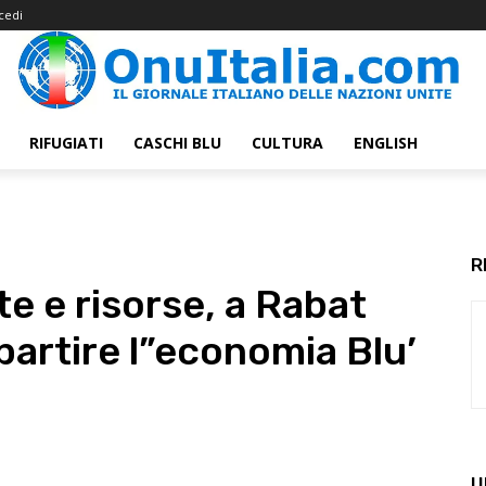
cedi
RIFUGIATI
CASCHI BLU
CULTURA
ENGLISH
R
 e risorse, a Rabat
ipartire l”economia Blu’
U