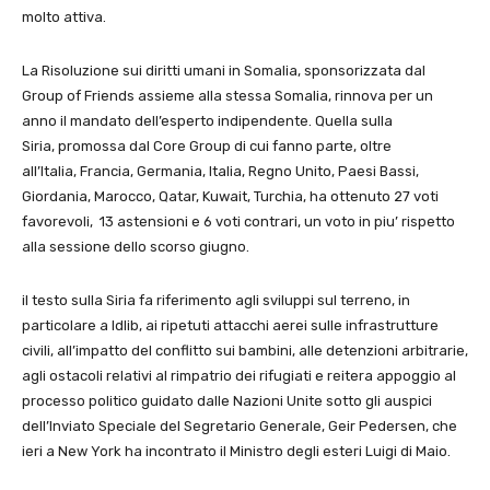
molto attiva.
La Risoluzione sui diritti umani in Somalia, sponsorizzata dal
Group of Friends assieme alla stessa Somalia, rinnova per un
anno il mandato dell’esperto indipendente. Quella sulla
Siria,
promossa dal Core Group di cui fanno parte, oltre
all’Italia,
Francia, Germania, Italia, Regno Unito, Paesi Bassi,
Giordania, Marocco, Qatar, Kuwait, Turchia, ha ottenuto
27 voti
favorevoli, 13 astensioni e 6 voti contrari, un voto in piu’ rispetto
alla sessione dello scorso giugno.
il testo sulla Siria
fa riferimento agli sviluppi sul terreno, in
particolare a Idlib, ai ripetuti attacchi aerei sulle infrastrutture
civili, all’impatto del conflitto sui bambini, alle detenzioni arbitrarie,
agli ostacoli relativi al rimpatrio dei rifugiati e reitera appoggio al
processo politico guidato dalle Nazioni Unite sotto gli auspici
dell’Inviato Speciale del Segretario Generale, Geir Pedersen, che
ieri a New York ha incontrato il Ministro degli esteri Luigi di Maio.