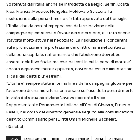
Sostenuta dall’Italia anche se introdotta da Belgio, Benin, Costa
Rica, Francia, Messico, Mongolia, Moldova e Svizzera, la
risoluzione sulla pena di morte e’ stata approvata dal Consiglio.
L’Italia, che da anni si impegna con determinazione nelle
campagne diplomatiche a favore della moratoria, e’ stata anche
stavolta molto attiva nel negoziato. La risoluzione si concentra
sulla promozione e la protezione dei diritti umani nel contesto
della pena capitale, riaffermando che l’abolizione dovrebbe
essere l’obiettivo finale, ma che, nei casi in cui la pena di morte e’
ancora deplorevolmente applicata, dovrebbe essere limitata solo
ai casi dei delitti piu’ estremi.
“L’Italia e’ sempre stata in prima linea della campagna globale per
l’adozione di una moratoria universale sull’uso della pena di morte
in vista della sua abolizione”, aveva ricordato il Vice
Rappresentante Permanente italiano all’Onu di Ginevra, Ernesto
Bellelli, nel corso del dibattito generale seguito alle comunicazioni
dell’Alto Commissario per i Diritti Umani Michelle Bachelet.
(@alebal)
TAGS
Diritti Umani
Idlib
pena d morte
Siria
Somalia