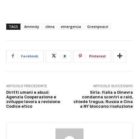
TAGS
Amnesty
clima
emergenza
Greenpeace
Facebook
X
Pinterest
ARTICOLO PRECEDENTE
ARTICOLO SUCCESSIVO
Diritti umani e abusi:
Siria: Italia a Ginevra
Agenzia Cooperazione e
condanna scontri e raid,
sviluppo lavora a revisione
chiede tregua; Russia e Cina
Codice etico
a NY bloccano risoluzione