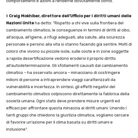
comportamenti e azioni a renderne dovutamente conto.
Il
Craig Mokhiber, direttore dell’Ufficio per i diritti umani delle
Nazioni Unite
ha detto: ”Rispetto a chi vive sulla frontiera del
cambiamento climatico, le conseguenze in termini di diritti al cibo,
all’acqua, all’igiene, a rifugi adeguati, alla salute, alla sicurezza
personale e persino alla vita si stanno facendo già sentire. Molti di
coloro che vivono su piccole isole, sulle coste e in zone soggette
a rapida desertificazione vedono erodersi il proprio diritto
all’autodeterminazione. Gli sfollamenti causati dal cambiamento
climatico – ha osservato ancora – minacciano di costringere
milioni di persone a intraprendere viaggi caratterizzati da
vulnerabilità e incertezza. In sintesi, gli effetti negativi del
cambiamento climatico colpiscono direttamente la fabbrica della
società umana. Ogni stato deve prendere misure urgenti ed
efficaci per affrontare questa minaccia ai diritti umani. Unendo i
tanti gruppi che chiedono la giustizia climatica, vogliamo cercare
di favorire un’azione per il clima basata su diritti umani e
inclusione”.