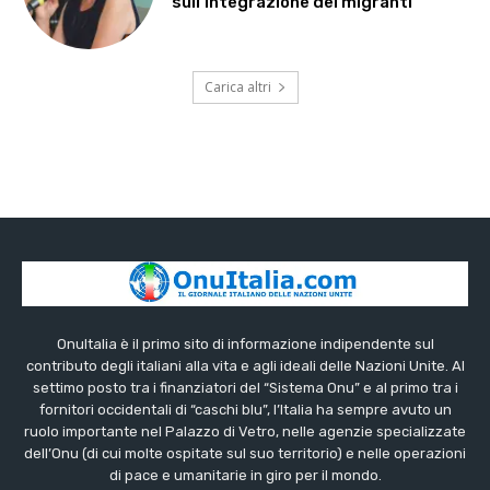
sull’integrazione dei migranti
Carica altri
OnuItalia è il primo sito di informazione indipendente sul
contributo degli italiani alla vita e agli ideali delle Nazioni Unite. Al
settimo posto tra i finanziatori del “Sistema Onu” e al primo tra i
fornitori occidentali di “caschi blu”, l’Italia ha sempre avuto un
ruolo importante nel Palazzo di Vetro, nelle agenzie specializzate
dell’Onu (di cui molte ospitate sul suo territorio) e nelle operazioni
di pace e umanitarie in giro per il mondo.