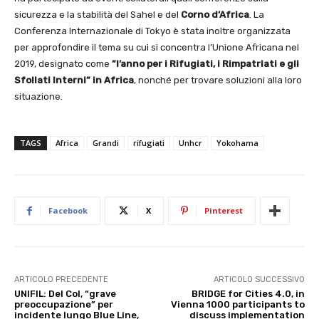
sicurezza e la stabilità del Sahel e del
Corno d’Africa
. La
Conferenza Internazionale di Tokyo è stata inoltre organizzata
per approfondire il tema su cui si concentra l’Unione Africana nel
2019, designato come
”l’anno per i Rifugiati, i Rimpatriati e gli
Sfollati Interni” in Africa
, nonché per trovare soluzioni alla loro
situazione.
TAGS
Africa
Grandi
rifugiati
Unhcr
Yokohama
Facebook
X
Pinterest
ARTICOLO PRECEDENTE
ARTICOLO SUCCESSIVO
UNIFIL: Del Col, “grave
BRIDGE for Cities 4.0, in
preoccupazione” per
Vienna 1000 participants to
incidente lungo Blue Line,
discuss implementation