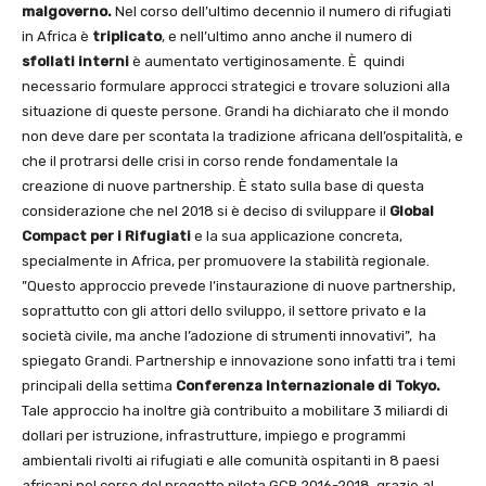
malgoverno.
Nel corso dell’ultimo decennio il numero di rifugiati
in Africa è
triplicato
, e nell’ultimo anno anche il numero di
sfollati interni
è aumentato vertiginosamente. È quindi
necessario formulare approcci strategici e trovare soluzioni alla
situazione di queste persone. Grandi ha dichiarato che il mondo
non deve dare per scontata la tradizione africana dell’ospitalità, e
che il protrarsi delle crisi in corso rende fondamentale la
creazione di nuove partnership. È stato sulla base di questa
considerazione che nel 2018 si è deciso di sviluppare il
Global
Compact per i Rifugiati
e la sua applicazione concreta,
specialmente in Africa, per promuovere la stabilità regionale.
”Questo approccio prevede l’instaurazione di nuove partnership,
soprattutto con gli attori dello sviluppo, il settore privato e la
società civile, ma anche l’adozione di strumenti innovativi”, ha
spiegato Grandi. Partnership e innovazione sono infatti tra i temi
principali della settima
Conferenza Internazionale di Tokyo.
Tale approccio ha inoltre già contribuito a mobilitare 3 miliardi di
dollari per istruzione, infrastrutture, impiego e programmi
ambientali rivolti ai rifugiati e alle comunità ospitanti in 8 paesi
africani nel corso del progetto pilota GCR 2016-2018, grazie al