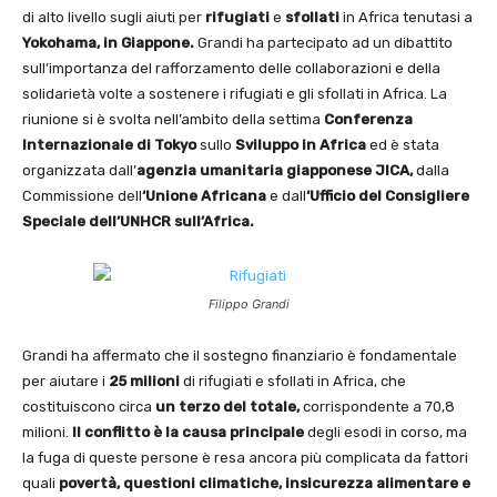
di alto livello sugli aiuti per
rifugiati
e
sfollati
in Africa tenutasi a
Yokohama, in Giappone.
Grandi ha partecipato ad un dibattito
sull’importanza del rafforzamento delle collaborazioni e della
solidarietà volte a sostenere i rifugiati e gli sfollati in Africa. La
riunione si è svolta nell’ambito della settima
Conferenza
Internazionale di Tokyo
sullo
Sviluppo in Africa
ed è stata
organizzata dall’
agenzia umanitaria giapponese JICA,
dalla
Commissione dell
‘Unione Africana
e dall
‘Ufficio del Consigliere
Speciale dell’UNHCR sull’Africa.
Filippo Grandi
Grandi ha affermato che il sostegno finanziario è fondamentale
per aiutare i
25 milioni
di rifugiati e sfollati in Africa, che
costituiscono circa
un terzo del totale,
corrispondente a 70,8
milioni.
Il conflitto
è la causa principale
degli esodi in corso, ma
la fuga di queste persone è resa ancora più complicata da fattori
quali
povertà,
questioni climatiche,
insicurezza alimentare e