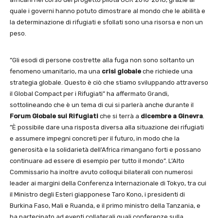
quale i governi hanno potuto dimostrare al mondo che le abilità e
la determinazione di rifugiati e sfollati sono una risorsa e non un
peso.
”Gli esodi di persone costrette alla fuga non sono soltanto un
fenomeno umanitario, ma una
crisi globale
che richiede una
strategia globale. Questo è ciò che stiamo sviluppando attraverso
il Global Compact per i Rifugiati” ha affermato Grandi,
sottolineando che è un tema di cui si parlerà anche durante il
Forum Globale sui Rifugiati
che si terrà a
dicembre a Ginevra
.
”È possibile dare una risposta diversa alla situazione dei rifugiati
e assumere impegni concreti per il futuro, in modo che la
generosità e la solidarietà dell’Africa rimangano forti e possano
continuare ad essere di esempio per tutto il mondo”. L’Alto
Commissario ha inoltre avuto colloqui bilaterali con numerosi
leader ai margini della Conferenza Internazionale di Tokyo, tra cui
il Ministro degli Esteri giapponese Taro Kono, i presidenti di
Burkina Faso, Mali e Ruanda, e il primo ministro della Tanzania, e
ha partecipato ad eventi collaterali quali conferenze sulla