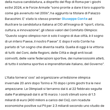
della nuova candidatura, a dispetto del flop di Roma per i giochi
estivi 2024, e le Forze Armate “sono pronte a dare il loro supporto
come già avvenuto nel 2006”, ha aggiunto la titolare di Palazzo
Baracchini. E’ stato lo stesso premier
Giuseppe Conte
ad
illustrare la candidatura italiana al CIO all’insegna di “sport, storia,
cultura, e innovazione”, gli stessi valori del Comitato Olimpico:
“Questo sogno olimpico non è solo il sogno di due città, è il sogno
di un intero Paese, il nostro Paese”. E dopo il voto Conte ha
parlato di “un sogno che diventa realtà. Quella di oggi è la vittoria
di tutti: del Coni, delle Regioni, delle Città e degli enti locali
coinvolti, delle varie federazioni sportive, dei numerosissimi atleti,
di tutto il sistema sportivo e imprenditoriale italiano, del Governo”.
L’Italia tornera’ cosi’ ad organizzare un’edizione olimpica
invernale 20 anni dopo Torino e 70 dopo i primi giochi tra le nevi
ampezzane. Le Olimpiadi si terranno dal 6 al 22 febbraio seguite
dalle Paralimpiadi dal 6 al 15 marzo. I costi stimati sono di 1.3
miliardi di euro (400 milioni a carico del Cio), con ricadute
economiche positive sul Pil per 2.3 miliardi secondo uno studio de