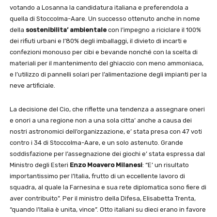
votando a Losanna la candidatura italiana e preferendola a
quella di Stoccolma-Aare. Un successo ottenuto anche in nome
della
sostenibilita’ ambientale
con l’impegno a riciclare il 100%
dei rifiuti urbani e l’80% degli imballaggi, il divieto di incarti e
confezioni monouso per cibi e bevande nonché con la scelta di
materiali per il mantenimento del ghiaccio con meno ammoniaca,
e l’utilizzo di pannelli solari per l’alimentazione degli impianti per la
neve artificiale.
La decisione del Cio, che riflette una tendenza a assegnare oneri
e onori a una regione non a una sola citta’ anche a causa dei
nostri astronomici dell’organizzazione, e’ stata presa con 47 voti
contro i 34 di Stoccolma-Aare, e un solo astenuto. Grande
soddisfazione per l’assegnazione dei giochi e’ stata espressa dal
Ministro degli Esteri
Enzo Moavero Milanesi
: “E’ un risultato
importantissimo per l’Italia, frutto di un eccellente lavoro di
squadra, al quale la Farnesina e sua rete diplomatica sono fiere di
aver contribuito”. Per il ministro della Difesa, Elisabetta Trenta,
“quando l’Italia è unita, vince”. Otto italiani su dieci erano in favore