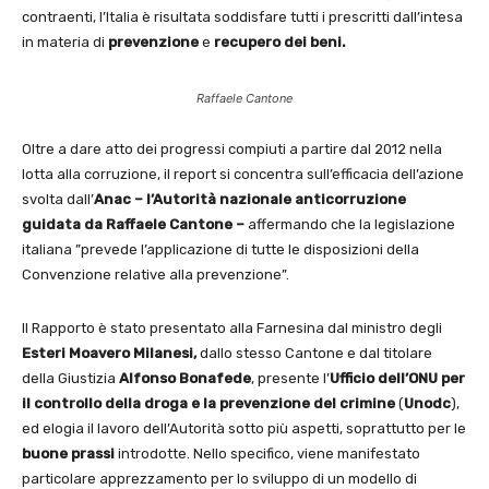
contraenti, l’Italia è risultata soddisfare tutti i prescritti dall’intesa
in materia di
prevenzione
e
recupero dei
beni.
Raffaele Cantone
Oltre a dare atto dei progressi compiuti a partire dal 2012 nella
lotta alla corruzione, il report si concentra sull’efficacia dell’azione
svolta dall’
Anac – l’Autorità nazionale anticorruzione
guidata da Raffaele Cantone –
affermando che la legislazione
italiana ”prevede l’applicazione di tutte le disposizioni della
Convenzione relative alla prevenzione”.
Il Rapporto è stato presentato alla Farnesina dal ministro degli
Esteri
Moavero Milanesi,
dallo stesso Cantone e dal titolare
della Giustizia
Alfonso Bonafede
, presente l’
Ufficio
dell’ONU per
il controllo della droga e la prevenzione del crimine
(
Unodc
),
ed elogia il lavoro dell’Autorità sotto più aspetti, soprattutto per le
buone prassi
introdotte. Nello specifico, viene manifestato
particolare apprezzamento per lo sviluppo di un modello di