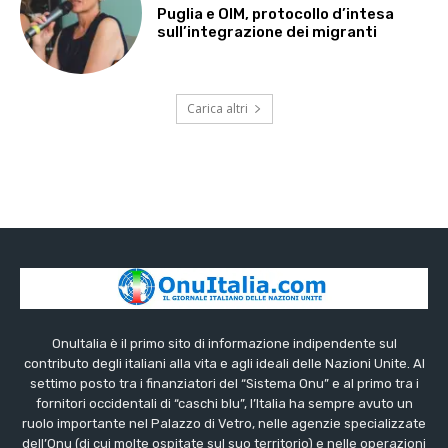
Puglia e OIM, protocollo d’intesa
sull’integrazione dei migranti
Carica altri
OnuItalia è il primo sito di informazione indipendente sul
contributo degli italiani alla vita e agli ideali delle Nazioni Unite. Al
settimo posto tra i finanziatori del “Sistema Onu” e al primo tra i
fornitori occidentali di “caschi blu”, l’Italia ha sempre avuto un
ruolo importante nel Palazzo di Vetro, nelle agenzie specializzate
dell’Onu (di cui molte ospitate sul suo territorio) e nelle operazioni