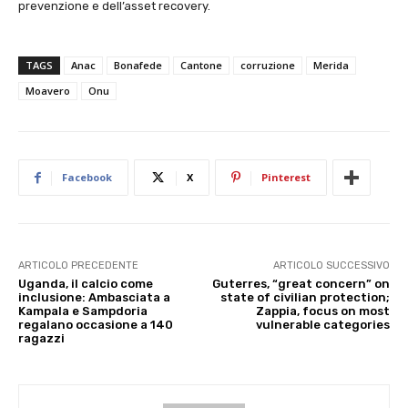
prevenzione e dell’asset recovery.
TAGS
Anac
Bonafede
Cantone
corruzione
Merida
Moavero
Onu
Facebook
X
Pinterest
ARTICOLO PRECEDENTE
ARTICOLO SUCCESSIVO
Uganda, il calcio come
Guterres, “great concern” on
inclusione: Ambasciata a
state of civilian protection;
Kampala e Sampdoria
Zappia, focus on most
regalano occasione a 140
vulnerable categories
ragazzi