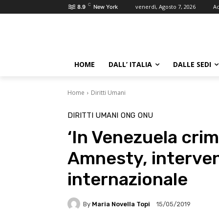
C
venerdì, Agosto 7, 2026
Ac
8.9
New York
HOME
DALL’ ITALIA
DALLE SEDI
Home
Diritti Umani
DIRITTI UMANI
ONG
ONU
‘In Venezuela crim
Amnesty, interven
internazionale
By
Maria Novella Topi
15/05/2019