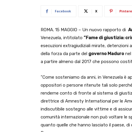
Facebook
X
Pintere
ROMA. 15 MAGGIO – Un nuovo rapporto di
A
Venezuela, intitolato
”Fame di giustizia: cri
esecuzioni extragiudiziali mirate, detenzioni 
della forza da parte del
governo Maduro
nel
a partire almeno dal 2017 che possono costitu
”Come sosteniamo da anni, in Venezuela è app
oppositori o persone ritenute tali solo perch
renderne conto di fronte al sistema di giustiz
direttrice di Amnesty International per le Amer
indiscutibile sostegno alle vittime e di assicur
comunità internazionale non può voltare le spa
quanto quelle che hanno lasciato il paese, di