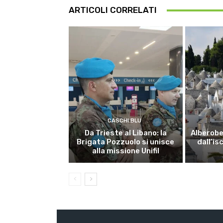
ARTICOLI CORRELATI
CASCHI BLU
Da Trieste al Libano: la
Alberobel
Brigata Pozzuolo si unisce
dall’is
alla missione Unifil