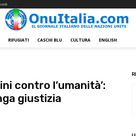
cedi
RIFUGIATI
CASCHI BLU
CULTURA
ENGLISH
R
ini contro l’umanità’:
ga giustizia
U