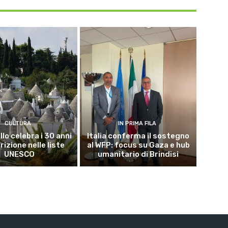
CULTURA
IN PRIMA FILA
lo celebra i 30 anni
Italia conferma il sostegno
crizione nelle liste
al WFP: focus su Gaza e hub
UNESCO
umanitario di Brindisi