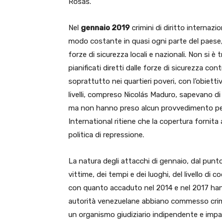
Rosas.
Nel
gennaio 2019
crimini di diritto internazi
modo costante in quasi ogni parte del paese, 
forze di sicurezza locali e nazionali. Non si è 
pianificati diretti dalle forze di sicurezza c
soprattutto nei quartieri poveri, con l’obiettivo
livelli, compreso Nicolás Maduro, sapevano di 
ma non hanno preso alcun provvedimento per 
International ritiene che la copertura fornita 
politica di repressione.
La natura degli attacchi di gennaio, dal punto
vittime, dei tempi e dei luoghi, del livello di 
con quanto accaduto nel 2014 e nel 2017 han
autorità venezuelane abbiano commesso crimi
un organismo giudiziario indipendente e impar