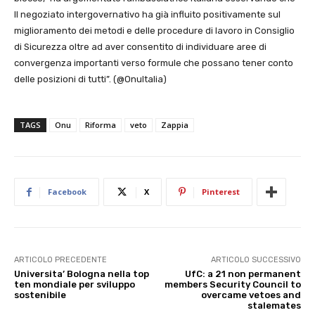
Il negoziato intergovernativo ha già influito positivamente sul
miglioramento dei metodi e delle procedure di lavoro in Consiglio
di Sicurezza oltre ad aver consentito di individuare aree di
convergenza importanti verso formule che possano tener conto
delle posizioni di tutti”. (@OnuItalia)
TAGS
Onu
Riforma
veto
Zappia
Facebook
X
Pinterest
ARTICOLO PRECEDENTE
ARTICOLO SUCCESSIVO
Universita’ Bologna nella top
UfC: a 21 non permanent
ten mondiale per sviluppo
members Security Council to
sostenibile
overcame vetoes and
stalemates