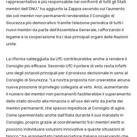
rappresentativo e più responsabile nei confronti di tutti gli Stati
membri dell’ONU,” ha aggiunto la Zappia secondo cui l’aumento
dei soli membri non permanenti renderebbe il Consiglio di
Sicurezza più democratico tramite l’elezione periodica di tutti i
nuovi membri da parte dell’Assemblea Generale, rafforzando il
legame e la cooperazione tra i due principali organi delle Nazioni
unite.
La riforma caldeggiata da UfC contribuirebbe anche a rendere il
Consiglio più efficace. Secondo UfC il potere di veto resta infatti
uno degli ostacoli principali per il processo decisionale in seno al
Consiglio di Sicurezza: “La nostra proposta non creerebbe alcuna
nuova posizione di privilegio collegata al veto. Anzi, aumentando
il numero dei membri non permanenti faciliterebbe il superamento
dello stallo dovuto alla minaccia o all’uso del veto da parte dei
membri permanenti, che spesso impedisce al Consiglio di agire.
Come sperimentato anche dall’Italia durante il suo mandato in
Consiglio, proprio grazie al coordinamento tra i membri eletti si
possono individuare soluzioni innovative a queste situazioni di
blocco,” ha argomentato l’ambasciatrice italiana osservando che