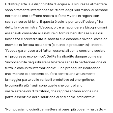
E d’altra parte la a disponibilità di acqua e la sicurezza alimentare
sono altamente interconnesse: “Molte degli 800 milioni di persone
nel mondo che soffrono ancora di fame vivono in regioni con
scarse risorse idriche. E questa è solo la punta dell’iceberg”, ha
detto la vice ministra: “L’acqua, oltre a rispondere a bisogni umani
essenziali, consente alla natura di fornire beni di base sulla cui
ricchezza e prevedibilità le società e le economie vivono, come ad
esempio la fertilità della terra (e quindi la produttività)”. Inoltre,
”l’acqua garantisce altri fattori essenziali per la coesione sociale
e il progresso economico”. Del Re ha ribadito dunque come sia
”inconcepibile riequilibrare la biosfera senza la partecipazione di
tutta la comunità internazionale”. E ha proseguito ricordando
che ”mentre le economie più forti controllano attualmente
la maggior parte delle variabili produttive ed energetiche,
le comunità più fragili sono quelle che controllano
vaste estensioni di territorio, che rappresentano anche una
parte essenziale della soluzione al crisi socio-ambientale”.
”Non possiamo quindi permettere ai paesi più poveri – ha detto –