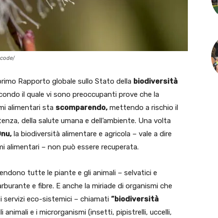
icode/
 primo Rapporto globale sullo Stato della
biodiversità
econdo il quale vi sono preoccupanti prove che la
emi alimentari sta
scomparendo,
mettendo a rischio il
stenza, della salute umana e dell’ambiente. Una volta
nu,
la biodiversità alimentare e agricola – vale a dire
mi alimentari – non può essere recuperata.
ntendono tutte le piante e gli animali – selvatici e
burante e fibre. E anche la miriade di organismi che
i servizi eco-sistemici – chiamati
“biodiversità
animali e i microrganismi (insetti, pipistrelli, uccelli,