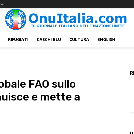
cedi
RIFUGIATI
CASCHI BLU
CULTURA
ENGLISH
R
obale FAO sullo
nuisce e mette a
U