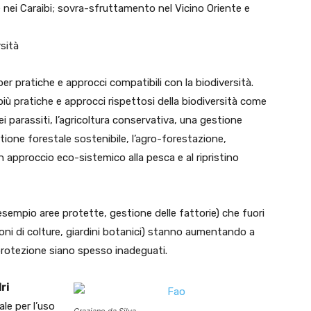
e nei Caraibi; sovra-sfruttamento nel Vicino Oriente e
rsità
er pratiche e approcci compatibili con la biodiversità.
 più pratiche e approcci rispettosi della biodiversità come
dei parassiti, l’agricoltura conservativa, una gestione
stione forestale sostenibile, l’agro-forestazione,
un approccio eco-sistemico alla pesca e al ripristino
 esempio aree protette, gestione delle fattorie) che fuori
oni di colture, giardini botanici) stanno aumentando a
 e protezione siano spesso inadeguati.
ri
ale per l’uso