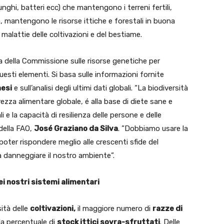
unghi, batteri ecc) che mantengono i terreni fertili,
ria, mantengono le risorse ittiche e forestali in buona
 malattie delle coltivazioni e del bestiame.
da della Commissione sulle risorse genetiche per
questi elementi. Si basa sulle informazioni fornite
aesi
e sull’analisi degli ultimi dati globali. “La biodiversità
ezza alimentare globale, é alla base di diete sane e
li e la capacità di resilienza delle persone e delle
della FAO,
José Graziano da Silva
. ”Dobbiamo usare la
poter rispondere meglio alle crescenti sfide del
 danneggiare il nostro ambiente”.
 nostri sistemi alimentari
sità delle
coltivazioni,
il maggiore numero di
razze di
la percentuale di
stock ittici sovra-sfruttati
. Delle