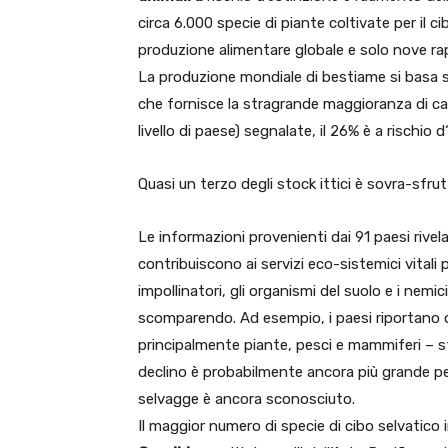
circa 6.000 specie di piante coltivate per il 
produzione alimentare globale e solo nove ra
La produzione mondiale di bestiame si basa s
che fornisce la stragrande maggioranza di carn
livello di paese) segnalate, il 26% è a rischio d
Quasi un terzo degli stock ittici è sovra-sfrut
Le informazioni provenienti dai 91 paesi rivel
contribuiscono ai servizi eco-sistemici vitali p
impollinatori, gli organismi del suolo e i nemi
scomparendo. Ad esempio, i paesi riportano ch
principalmente piante, pesci e mammiferi – st
declino è probabilmente ancora più grande per
selvagge è ancora sconosciuto.
Il maggior numero di specie di cibo selvatico i