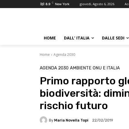
C
giovedì, Agosto 6, 2026
Ac
8.9
New York
HOME
DALL’ ITALIA
DALLE SEDI
Home
Agenda 2030
AGENDA 2030
AMBIENTE
ONU E ITALIA
Primo rapporto gl
biodiversità: dimi
rischio futuro
By
Maria Novella Topi
22/02/2019