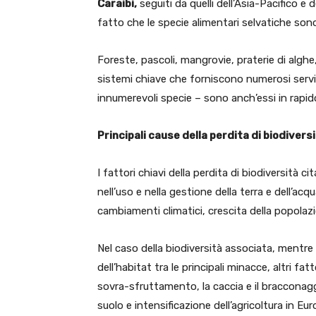
Caraibi,
seguiti da quelli dell’Asia-Pacifico e 
fatto che le specie alimentari selvatiche sono 
Foreste, pascoli, mangrovie, praterie di alghe,
sistemi chiave che forniscono numerosi servizi
innumerevoli specie – sono anch’essi in rapid
Principali cause della perdita di biodivers
I fattori chiavi della perdita di biodiversità 
nell’uso e nella gestione della terra e dell’a
cambiamenti climatici, crescita della popolaz
Nel caso della biodiversità associata, mentre t
dell’habitat tra le principali minacce, altri fat
sovra-sfruttamento, la caccia e il bracconagg
suolo e intensificazione dell’agricoltura in E