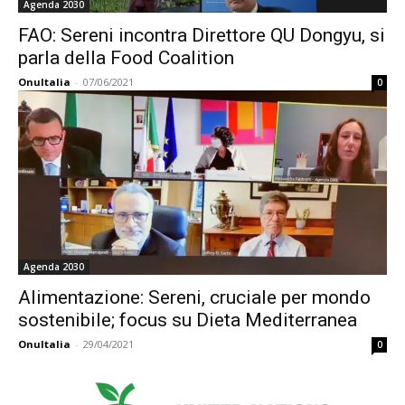
Agenda 2030
FAO: Sereni incontra Direttore QU Dongyu, si
parla della Food Coalition
OnuItalia
-
07/06/2021
0
Agenda 2030
Alimentazione: Sereni, cruciale per mondo
sostenibile; focus su Dieta Mediterranea
OnuItalia
-
29/04/2021
0