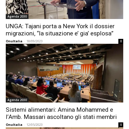
Agenda 2030
UNGA: Tajani porta a New York il dossier
migrazioni, “la situazione e’ gia’ esplosa”
OnuItalia
-
18/09/2023
0
Agenda 2030
Sistemi alimentari: Amina Mohammed e
l’Amb. Massari ascoltano gli stati membri
OnuItalia
-
12/05/2023
0