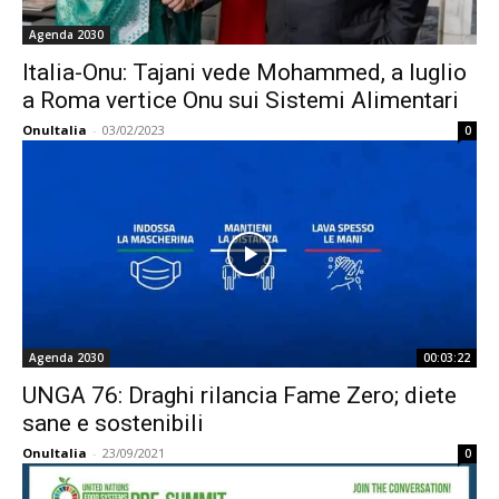
Agenda 2030
Italia-Onu: Tajani vede Mohammed, a luglio
a Roma vertice Onu sui Sistemi Alimentari
OnuItalia
-
03/02/2023
0
Agenda 2030
00:03:22
UNGA 76: Draghi rilancia Fame Zero; diete
sane e sostenibili
OnuItalia
-
23/09/2021
0