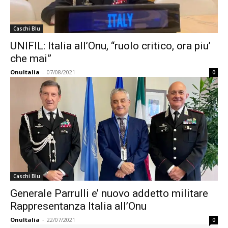
Caschi Blu
UNIFIL: Italia all’Onu, “ruolo critico, ora piu’
che mai”
OnuItalia
-
07/08/2021
0
Caschi Blu
Generale Parrulli e’ nuovo addetto militare
Rappresentanza Italia all’Onu
OnuItalia
-
22/07/2021
0