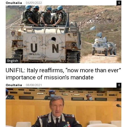
OnuItalia
-
06/09/2022
0
English
UNIFIL: Italy reaffirms, “now more than ever”
importance of mission’s mandate
OnuItalia
-
08/08/2021
0