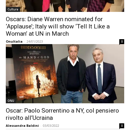
Cultura
Oscars: Diane Warren nominated for
‘Applause’; Italy will show ‘Tell It Like a
Woman’ at UN in March
OnuItalia
-
24/01/2023
0
ONU
Oscar: Paolo Sorrentino a NY, col pensiero
rivolto all’Ucraina
Alessandra Baldini
-
03/03/2022
0