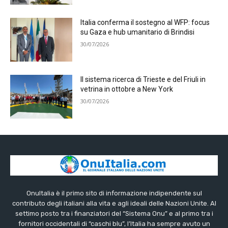
Italia conferma il sostegno al WFP: focus
su Gaza e hub umanitario di Brindisi
30/07/2026
Il sistema ricerca di Trieste e del Friuli in
vetrina in ottobre a New York
30/07/2026
OnuItalia è il primo sito di informazione indipendente sul
contributo degli italiani alla vita e agli ideali delle Nazioni Unite. Al
settimo posto tra i finanziatori del “Sistema Onu” e al primo tra i
fornitori occidentali di “caschi blu”, l’Italia ha sempre avuto un