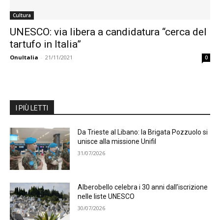
Cultura
UNESCO: via libera a candidatura “cerca del
tartufo in Italia”
OnuItalia
-
21/11/2021
0
I PIÙ LETTI
Da Trieste al Libano: la Brigata Pozzuolo si
unisce alla missione Unifil
31/07/2026
Alberobello celebra i 30 anni dall’iscrizione
nelle liste UNESCO
30/07/2026