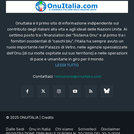
OnuItalia è il primo sito di informazione indipendente sul
contributo degli italiani alla vita e agli ideali delle Nazioni Unite. Al
settimo posto tra i finanziatori del “Sistema Onu” e al primo tra i
fornitori occidentali di “caschi blu”, l’Italia ha sempre avuto un
ruolo importante nel Palazzo di Vetro, nelle agenzie specializzate
dell’Onu (di cui molte ospitate sul suo territorio) e nelle operazioni
di pace e umanitarie in giro per il mondo.
LEGGI TUTTO
Contattaci:
redazione@onuitalia.com
© 2025 ONUITALIA
| Credits
Dalle Sedi
Onu in Italia
Chi siamo
Scriveteci
Disclaimer
REGISTRAZIONE TRIBUNALE DI ROMA N. 30/2014 DEL 10-3-2014