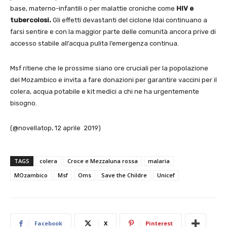
base, materno-infantili o per malattie croniche come
HIV e
tubercolosi.
Gli effetti devastanti del ciclone Idai continuano a
farsi sentire e con la maggior parte delle comunità ancora prive di
accesso stabile all’acqua pulita l’emergenza continua.
Msf ritiene che le prossime siano ore cruciali per la popolazione
del Mozambico e invita a fare donazioni per garantire vaccini per il
colera, acqua potabile e kit medici a chi ne ha urgentemente
bisogno.
(@novellatop, 12 aprile 2019)
TAGS
colera
Croce e Mezzaluna rossa
malaria
MOzambico
Msf
Oms
Save the Childre
Unicef
Facebook
X
Pinterest