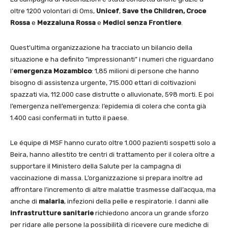
oltre 1200 volontari di Oms,
Unicef
,
Save the Children,
Croce
Rossa
e
Mezzaluna Rossa
e
Medici senza Frontiere
.
Quest’ultima organizzazione ha tracciato un bilancio della
situazione e ha definito ”impressionanti” i numeri che riguardano
l’
emergenza Mozambico
: 1,85 milioni di persone che hanno
bisogno di assistenza urgente, 715.000 ettari di coltivazioni
spazzati via, 112.000 case distrutte o alluvionate, 598 morti. E poi
l’emergenza nell’emergenza: l’epidemia di colera che conta già
1.400 casi confermati in tutto il paese.
Le équipe di MSF hanno curato oltre 1.000 pazienti sospetti solo a
Beira, hanno allestito tre centri di trattamento per il colera oltre a
supportare il Ministero della Salute per la campagna di
vaccinazione di massa. L’organizzazione si prepara inoltre ad
affrontare l’incremento di altre malattie trasmesse dall’acqua, ma
anche di
malaria
, infezioni della pelle e respiratorie. I danni alle
infrastrutture sanitarie
richiedono ancora un grande sforzo
per ridare alle persone la possibilità di ricevere cure mediche di