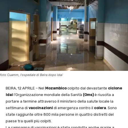
foto Cuamm, l'ospedale di Beira dopo Idai
BEIRA, 12 APRILE – Nel
Mozambico
colpito dal devastante
ciclone
Idai
l’Organizzazione mondiale della Sanità
(Oms)
è riuscita a
portare a termine attraverso il ministero della salute locale la
settimana di
vaccinazioni
di emergenza contro il
colera
. Sono
state raggiunte oltre 800 mila persone in quattro distretti del
paese tra quelli più colpiti.
La campagna di vaccinazioni è stata condotta anche grazie a