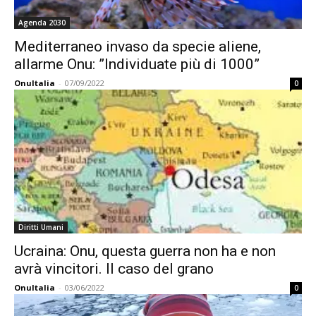
Agenda 2030
Mediterraneo invaso da specie aliene,
allarme Onu: ”Individuate più di 1000”
OnuItalia
-
07/09/2022
0
Diritti Umani
Ucraina: Onu, questa guerra non ha e non
avrà vincitori. Il caso del grano
OnuItalia
-
03/06/2022
0