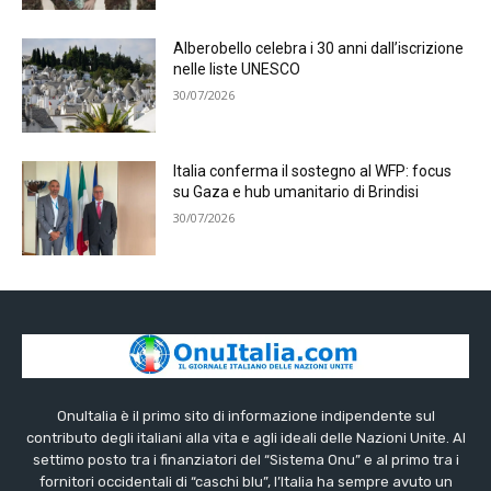
Alberobello celebra i 30 anni dall’iscrizione
nelle liste UNESCO
30/07/2026
Italia conferma il sostegno al WFP: focus
su Gaza e hub umanitario di Brindisi
30/07/2026
OnuItalia è il primo sito di informazione indipendente sul
contributo degli italiani alla vita e agli ideali delle Nazioni Unite. Al
settimo posto tra i finanziatori del “Sistema Onu” e al primo tra i
fornitori occidentali di “caschi blu”, l’Italia ha sempre avuto un