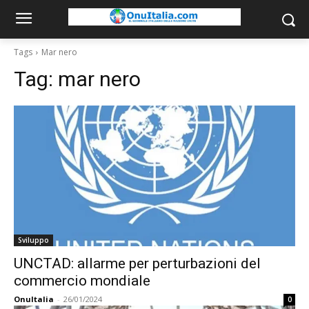
Tags
Mar nero
Tag:
mar nero
Sviluppo
UNCTAD: allarme per perturbazioni del
commercio mondiale
OnuItalia
-
26/01/2024
0