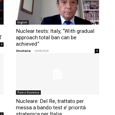
English
Nuclear tests: Italy, “With gradual
T
approach total ban can be
achieved”
0
OnuItalia
-
26/08/2020
0
Pace e Sicurezza
Nucleare: Del Re, trattato per
messa a bando test e’ priorità
strategica per Italia
0