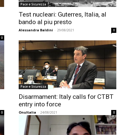
Pace e Sicurezza
Test nucleari: Guterres, Italia, al
bando al piu presto
Alessandra Baldini
-
29/08/2021
0
0
Pace e Sicurezza
Disarmament: Italy calls for CTBT
entry into force
OnuItalia
-
24/08/2021
0
0