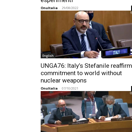
esperimenti
OnuItalia
-
29/08/2022
English
UNGA76: Italy’s Stefanile reaffir
commitment to world without
nuclear weapons
OnuItalia
-
07/10/2021