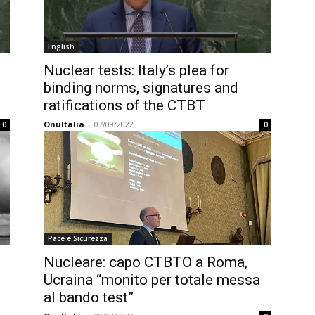
English
Nuclear tests: Italy’s plea for
binding norms, signatures and
ratifications of the CTBT
OnuItalia
-
07/09/2022
0
0
Pace e Sicurezza
Nucleare: capo CTBTO a Roma,
Ucraina “monito per totale messa
al bando test”