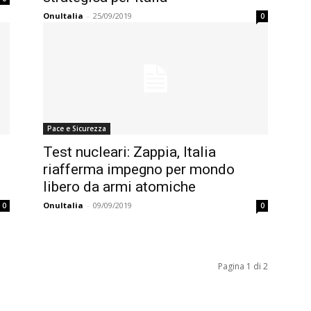
OnuItalia
-
25/09/2019
0
Pace e Sicurezza
Test nucleari: Zappia, Italia
riafferma impegno per mondo
libero da armi atomiche
OnuItalia
-
09/09/2019
0
0
Pagina 1 di 2