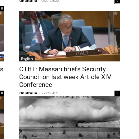
OnuItalia
-
09/04/2022
0
0
English
ms
CTBT: Massari briefs Security
Council on last week Article XIV
Conference
OnuItalia
-
27/09/2021
0
0