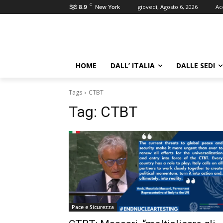
C
giovedì, Agosto 6, 2026
Ac
8.9
New York
HOME
DALL’ ITALIA
DALLE SEDI
Tags
CTBT
Tag:
CTBT
Pace e Sicurezza