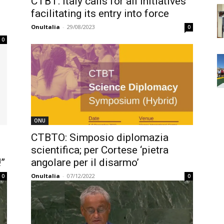
CTBT: Italy calls for all initiatives
facilitating its entry into force
OnuItalia
-
29/08/2023
0
0
ONU
CTBTO: Simposio diplomazia
scientifica; per Cortese ‘pietra
!”
angolare per il disarmo’
OnuItalia
-
07/12/2022
0
0