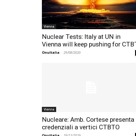
Vienna
Nuclear Tests: Italy at UN in
Vienna will keep pushing for CTB
OnuItalia
-
29/08/2020
Vienna
Nucleare: Amb. Cortese presenta
credenziali a vertici CTBTO
OnuItalia
-
19/11/2019