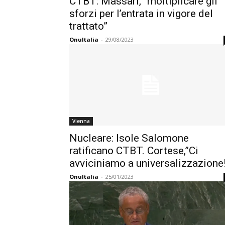
CTBT: Massari, “moltiplicare gli
sforzi per l’entrata in vigore del
trattato”
OnuItalia
-
29/08/2023
Vienna
Nucleare: Isole Salomone
ratificano CTBT. Cortese,”Ci
avviciniamo a universalizzazione
OnuItalia
-
25/01/2023