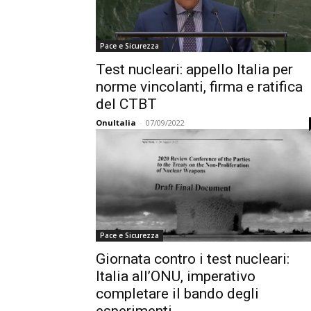
Pace e Sicurezza
Test nucleari: appello Italia per
norme vincolanti, firma e ratifica
del CTBT
OnuItalia
-
07/09/2022
Pace e Sicurezza
Giornata contro i test nucleari:
Italia all’ONU, imperativo
completare il bando degli