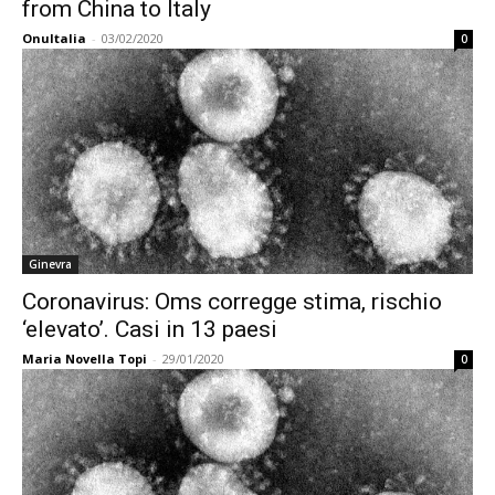
from China to Italy
OnuItalia
-
03/02/2020
0
Ginevra
Coronavirus: Oms corregge stima, rischio
‘elevato’. Casi in 13 paesi
Maria Novella Topi
-
29/01/2020
0