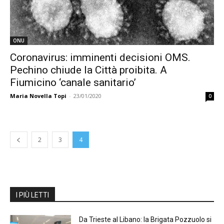
ONU
Coronavirus: imminenti decisioni OMS.
Pechino chiude la Città proibita. A
Fiumicino ‘canale sanitario’
Maria Novella Topi
-
23/01/2020
0
2
3
4
I PIÙ LETTI
Da Trieste al Libano: la Brigata Pozzuolo si