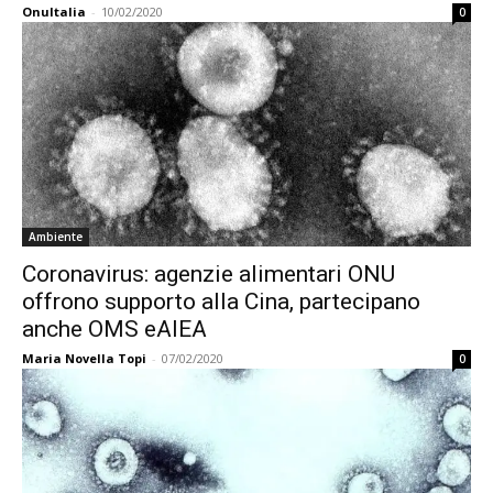
OnuItalia
-
10/02/2020
0
Ambiente
Coronavirus: agenzie alimentari ONU
offrono supporto alla Cina, partecipano
anche OMS eAIEA
Maria Novella Topi
-
07/02/2020
0