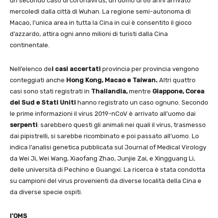
un secondo caso di coronavirus, un uomo di 66 anni arrivato
mercoledì dalla città di Wuhan. La regione semi-autonoma di
Macao, l’unica area in tutta la Cina in cui è consentito il gioco
d’azzardo, attira ogni anno milioni di turisti dalla Cina
continentale.
Nell’elenco de
i casi accertati
provincia per provincia vengono
conteggiati anche
Hong
Kong, Macao e Taiwan.
Altri quattro
casi sono stati registrati in
Thailandia,
mentre
Giappone, Corea
del Sud e Stati Uniti
hanno registrato un caso ognuno. Secondo
le prime informazioni il virus 2019-nCoV è arrivato all’uomo dai
serpenti
: sarebbero questi gli animali nei quali il virus, trasmesso
dai pipistrelli, si sarebbe ricombinato e poi passato all’uomo. Lo
indica l’analisi genetica pubblicata sul Journal of Medical Virology
da Wei Ji, Wei Wang, Xiaofang Zhao, Junjie Zai, e Xingguang Li,
delle università di Pechino e Guangxi. La ricerca è stata condotta
su campioni del virus provenienti da diverse località della Cina e
da diverse specie ospiti.
l’OMS