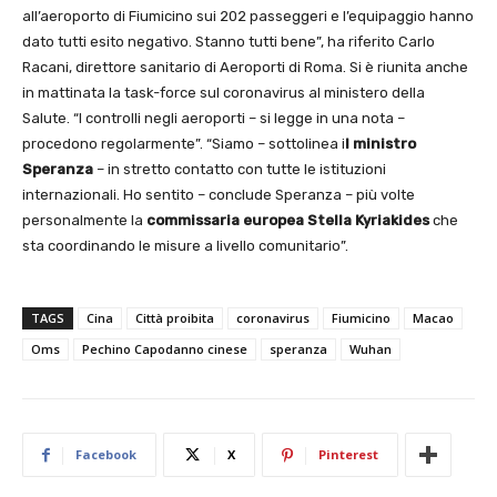
all’aeroporto di Fiumicino sui 202 passeggeri e l’equipaggio hanno
dato tutti esito negativo. Stanno tutti bene”, ha riferito Carlo
Racani, direttore sanitario di Aeroporti di Roma. Si è riunita anche
in mattinata la task-force sul coronavirus al ministero della
Salute. “I controlli negli aeroporti – si legge in una nota –
procedono regolarmente”. “Siamo – sottolinea i
l ministro
Speranza
– in stretto contatto con tutte le istituzioni
internazionali. Ho sentito – conclude Speranza – più volte
personalmente la
commissaria europea Stella Kyriakides
che
sta coordinando le misure a livello comunitario”.
TAGS
Cina
Città proibita
coronavirus
Fiumicino
Macao
Oms
Pechino Capodanno cinese
speranza
Wuhan
Facebook
X
Pinterest