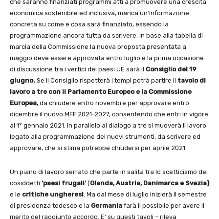
che saranno finanziati programmi atti a promuovere una crescita
economica sostenibile ed inclusiva, manca un’informazione
concreta su come e cosa sarà finanziato, essendo la
programmazione ancora tutta da scrivere. In base alla tabella di
marcia della Commissione la nuova proposta presentata a
maggio deve essere approvata entro luglio e la prima occasione
di discussione tra i vertici dei paesi UE sarà il
Consiglio del 19
giugno.
Se il Consiglio rispetterà i tempi potrà partire il
tavolo di
lavoro a tre con il Parlamento Europeo e la Commissione
Europea,
da chiudere entro novembre per approvare entro
dicembre il nuovo MFF 2021-2027, consentendo che entri in vigore
al 1° gennaio 2021. In parallelo al dialogo a tre si muoverà il lavoro
legato alla programmazione dei nuovi strumenti, da scrivere ed
approvare, che si stima potrebbe chiudersi per aprile 2021.
Un piano di lavoro serrato che parte in salita tra lo scetticismo dei
cosiddetti
‘paesi frugali’
(
Olanda, Austria, Danimarca e Svezia)
e le
critiche ungheresi
. Ma dal mese di luglio inizierà il semestre
di presidenza tedesco e la
Germania
farà il possibile per avere il
merito del raggiunto accordo. E’ su questi tavoli – rileva