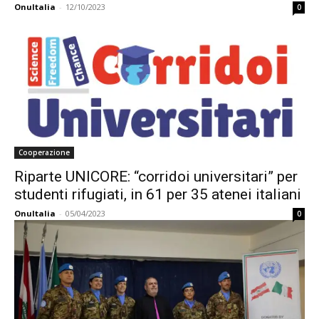
OnuItalia
-
12/10/2023
0
Cooperazione
Riparte UNICORE: “corridoi universitari” per
studenti rifugiati, in 61 per 35 atenei italiani
OnuItalia
-
05/04/2023
0