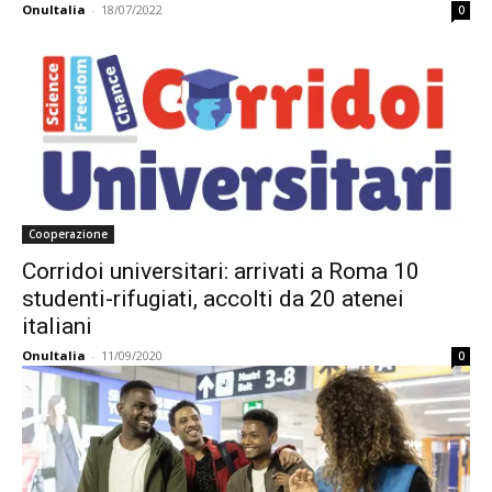
OnuItalia
-
18/07/2022
0
Cooperazione
Corridoi universitari: arrivati a Roma 10
studenti-rifugiati, accolti da 20 atenei
italiani
OnuItalia
-
11/09/2020
0