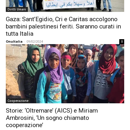
Diritti Umani
Gaza: Sant’Egidio, Cri e Caritas accolgono
bambini palestinesi feriti. Saranno curati in
tutta Italia
OnuItalia
-
09/02/2024
0
Cooperazione
Storie: ‘Oltremare’ (AICS) e Miriam
Ambrosini, ‘Un sogno chiamato
cooperazione’