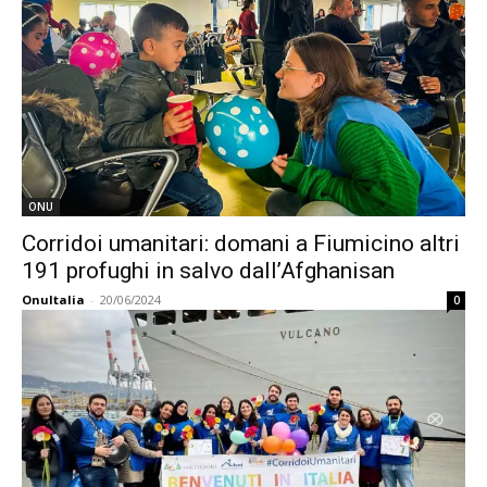
ONU
Corridoi umanitari: domani a Fiumicino altri
191 profughi in salvo dall’Afghanisan
OnuItalia
-
20/06/2024
0