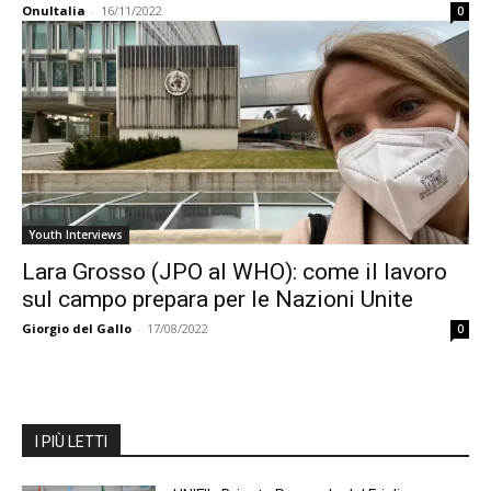
OnuItalia
-
16/11/2022
0
Youth Interviews
Lara Grosso (JPO al WHO): come il lavoro
sul campo prepara per le Nazioni Unite
Giorgio del Gallo
-
17/08/2022
0
I PIÙ LETTI