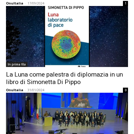
OnuItalia
-
17/09/2024
1
In prima fila
La Luna come palestra di diplomazia in un
libro di Simonetta Di Pippo
OnuItalia
-
31/01/2024
0