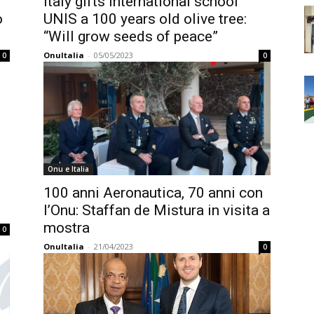
Italy gifts international school
o
UNIS a 100 years old olive tree:
“Will grow seeds of peace”
OnuItalia
-
05/05/2023
0
0
Onu e Italia
100 anni Aeronautica, 70 anni con
l’Onu: Staffan de Mistura in visita a
mostra
0
OnuItalia
-
21/04/2023
0