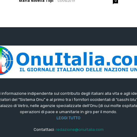
Maria Novella Topi
-
03/06/2019
0
di informazione indipendente sul contributo degli italiani alla vita e agli ide
iatori del “Sistema Onu” e al primo tra i fornitori occidentali di “caschi blu
lazzo di Vetro, nelle agenzie specializzate dell’Onu (di cui molte ospitate 
operazioni di pace e umanitarie in giro per il mondo.
LEGGI TUTTO
Contattaci:
redazione@onuitalia.com