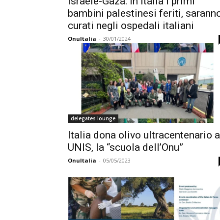
Israele-Gaza: in Italia i primi
bambini palestinesi feriti, sarann
curati negli ospedali italiani
OnuItalia
-
30/01/2024
delegates lounge
Italia dona olivo ultracentenario a
UNIS, la “scuola dell’Onu”
OnuItalia
-
05/05/2023