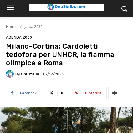
Home
Agenda 2030
AGENDA 2030
Milano-Cortina: Cardoletti
tedofora per UNHCR, la fiamma
olimpica a Roma
By
OnuItalia
07/12/2025
Facebook
X
Pinterest