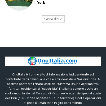
York
Carica altri
OnuItalia è il primo sito di informazione indipendente sul
contributo degli italiani alla vita e agli ideali delle Nazioni Unite. Al
settimo posto tra i finanziatori del “Sistema Onu” e al primo tra i
fornitori occidentali di “caschi blu”, l’Italia ha sempre avuto un
ruolo importante nel Palazzo di Vetro, nelle agenzie specializzate
dell’Onu (di cui molte ospitate sul suo territorio) e nelle operazioni
di pace e umanitarie in giro per il mondo.