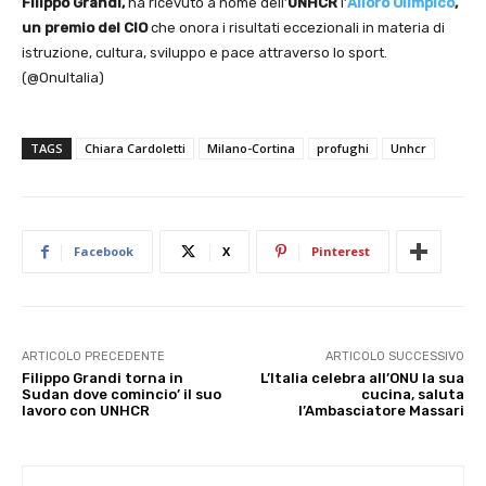
Filippo Grandi,
ha ricevuto a nome dell’
UNHCR
l’
Alloro Olimpico
,
un premio del CIO
che onora i risultati eccezionali in materia di
istruzione, cultura, sviluppo e pace attraverso lo sport.
(@OnuItalia)
TAGS
Chiara Cardoletti
Milano-Cortina
profughi
Unhcr
Facebook
X
Pinterest
ARTICOLO PRECEDENTE
ARTICOLO SUCCESSIVO
Filippo Grandi torna in
L’Italia celebra all’ONU la sua
Sudan dove comincio’ il suo
cucina, saluta
lavoro con UNHCR
l’Ambasciatore Massari