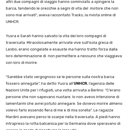
altri due compagni di viaggio hanno cominciato a spingere la
barca, tendendo le orecchie a segni di vita del motore che non
sono mai arrivati”, aveva raccontato Tracks, la rivista online di
UNHCR.
Yusra e Sarah hanno salvato la vita dei loro compagni di
traversata. Miracolosamente arrivate vive sull’isola greca di
Lesbo, erano congelate e esauste ma hanno tratto forza dalla
loro determinazione di non permettere a nessuno che viaggiava
con loro di morire.
“Sarebbe stato vergognoso se le persone sulla nostra barca
fossero annegate”, ha detto Yusra all’
UNHCR
, l’agenzia delle
Nazioni Unite per i rifugiati, una volta arrivata a Berlino: “C’erano
persone che non sapevano nuotare. Io non avevo intenzione di
lamentarmi che avrei potuto annegare. Se dovevo morire almeno
volevo farlo essendo fiera di me e di mia sorella”. Le ragazze
Mardini avevano perso le scarpe nella traversata. A piedi hanno
intrapreso la rotta balcanica per la Germania dove speravano di