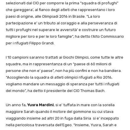
selezionati dal CIO per comporre la prima “squadra di profughi”
che gareggera’, al fianco degli atleti che rappresentano i loro
paesi di origine, alle Olimpiadi 2016 in Brasile. “La loro
partecipazione e’ un tributo al coraggio e alla perseveranza di
tutti i profughi nel superare le avversità’ e costruire un futuro
migliore per loro e per le loro famiglie”, ha detto l’Alto Commissario
per i rifugiati Filippo Grandi.
I 10 campioni saranno trattati ai Giochi Olimpici, come tutte le altre
squadre, ma in rappresentanza di un “paese di 60 milioni di
persone che non e’ paese”, non ha più confini e non ha bandiera.
“Accogliendo la squadra di atleti olimpici rifugiati a Rio 2016,
vogliamo mandare un messaggio di speranza per tutti i rifugiati
del mondo”, ha detto il presidente del CIO Thomas Bach.
Un anno fa,
Yusra Mardini
, si e’ tuffata in mare con la sorella
maggiore Sarah quando il motore del gommone su cui stava
viaggiando insieme ad altri 20 in fuga dalla Siria si e’ inceppato
nella pericolosa traversata dell’Egeo. “Insieme, Yusra, Sarah e