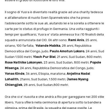
essere in grado di ricostruire le loro vite.
Il sogno di Yusra è diventato realtà grazie ad una charity tedesca
e all’allenatore di nuoto Sven Spannekrebs che ha preso
l’adolescente sotto le sue ali, aiutando lei e la sorella a ottenere le
carte per lo status di profugo in Germania. Una volta raggiunti i
tempi per qualificarsi, Yusra e’ stata ammessa tra i 10 finalisti della
squadra annunciata dal CIO. Gli altri sono:
Rami Anis
, 25 anni,
siriano, 100 farfalla;
Yolande Mabika
, 28 anni, Repubblica
Democratica del Congo, judo;
Paulo Amotun Lokoro
, 24 anni, Sud
Sudan 1.500 metri;
Yiech Pur Biel
, 21 anni, Sud Sudan, 800 metri;
Rose Nathike Lokonyen
, 23 anni, Sud Sudan, 800 metri;
Popole
Misenga
, 24 anni, Repubblica Democratica del Congo, judo;
Yonas Kinde
, 36 anni, Etiopia, maratona;
Anjelina Nadai
Lohalith
, 21anni, Sud Sudan, 1.500 metri;
James Nyang
Chiengjiek
, 28 anni, Sud Sudan,800 metri.
Ora che ci e’ riuscita e che andrà a Rio per gareggiare nei 200 stile
libero, Yusra sfilerà nella cerimonia di apertura sotto la bandiera
olimpica, prima del Brasile, la squadra del paese ospite. Le