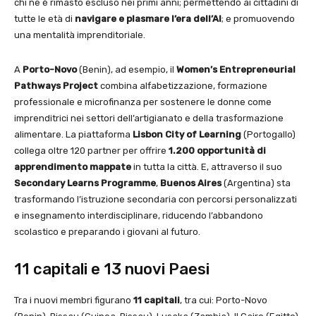
chi ne è rimasto escluso nei primi anni; permettendo ai cittadini di
tutte le età di
navigare e plasmare l’era dell’AI
; e promuovendo
una mentalità imprenditoriale.
A
Porto-Novo
(Benin), ad esempio, il
Women’s Entrepreneurial
Pathways Project
combina alfabetizzazione, formazione
professionale e microfinanza per sostenere le donne come
imprenditrici nei settori dell’artigianato e della trasformazione
alimentare. La piattaforma
Lisbon City of Learning
(Portogallo)
collega oltre 120 partner per offrire
1.200 opportunità di
apprendimento mappate
in tutta la città. E, attraverso il suo
Secondary Learns Programme
,
Buenos Aires
(Argentina) sta
trasformando l’istruzione secondaria con percorsi personalizzati
e insegnamento interdisciplinare, riducendo l’abbandono
scolastico e preparando i giovani al futuro.
11 capitali e 13 nuovi Paesi
Tra i nuovi membri figurano
11 capitali
, tra cui: Porto-Novo