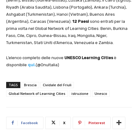
(Benin), Bissau (Guinea-Bissau), Lusaka (Zambia), Il Cairo (Egitto),
Riyadh (Arabia Saudita), Lisbona (Portogallo), Ankara (Turchia),
Ashgabat (Turkmenistan), Hanoi (Vietnam), Buenos Aires
(Argentina), Caracas (Venezuela).
12 Paesi
sono entrati per la
prima volta nel Global Network of Learning Cities: Benin, Burkina
Faso, Cile, Cipro, Guinea-Bissau, Iraq, Mongolia, Niger,
Turkmenistan, Stati Uniti d’America, Venezuela e Zambia.
L’elenco completo delle nuove
UNESCO Learning Cities
è
disponibile
qui.
(@OnuItalia)
TAGS
Brescia
Cividale del Friuli
Global Network of Learning Cities
istruzione
Unesco
Facebook
X
Pinterest