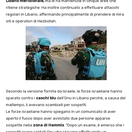
Libano meridionale,
ma le ha mantenute in cinque aree che
ritiene strategiche. Ha inoltre continuato a effettuare attacchi
regolari in Libano, affermando principalmente di prendere di mira
siti e operatori di Hezbollah.
Secondo la versione fornita da Israele, le forze israeliane hanno
sparato contro i
caschi blu
dell’Onu in Libano perchè, a causa del
maltempo, li avevano scambiati per sospetti.
Le forze israeliane hanno spiegano in un comunicato di aver
aperto il fuoco dopo aver avvistato due persone apparse
sospette nella
zona di Hammis
. “Dopo un esame, è emerso che i
sospetti erano soldati Onu che stavano effettuando un