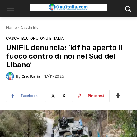
Home
Caschi Blu
CASCHI BLU
ONU
ONU E ITALIA
UNIFIL denuncia: ‘Idf ha aperto il
fuoco contro di noi nel Sud del
Libano’
By
OnuItalia
17/11/2025
Facebook
X
Pinterest