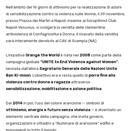
Nell’ambito dei 16 giorni di attivismo per la realizzazione di azioni
di sensibilizzazione contro la violenza sulle donne, il 29 novembre,
presso Piazza dei Martiri a Napoli, insieme al Soroptimist Club
Napoli Vesuvius, si svolgerà la vendita delle clementine
antiviolenza di Confagricoltura Donna. Il ricavato della vendita
sarà interamente devoluto al CAV di Scampia (NA).
L’iniziativa
Orange the World
è nata nel
2008
come parte della
campagna globale
“UNiTE to End Violence against Women”
,
lanciata dall’allora
Segretario Generale delle Nazioni Unite
Ban Ki-moon
. L’obiettivo era e resta quello di
porre fine alla
violenza contro donne e ragazze
attraverso
sensibilizzazione, mobilitazione e azione politica
.
Dal
2014
in poi, l’uso del colore arancione — simbolo di
ottimismo, energia e futuro senza violenza
— è diventato un
elemento centrale della campagna, che invita governi,
organizzazioni e cittadini a “illuminare di arancione” edifici e
monumenti in tutto il mondo.