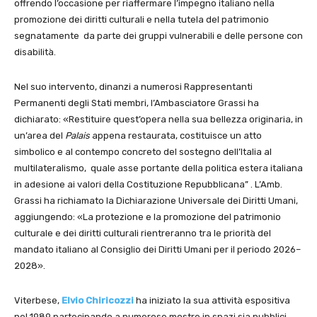
offrendo l’occasione per riaffermare l’impegno italiano nella
promozione dei diritti culturali e nella tutela del patrimonio
segnatamente da parte dei gruppi vulnerabili e delle persone con
disabilità.
Nel suo intervento, dinanzi a numerosi Rappresentanti
Permanenti degli Stati membri, l’Ambasciatore Grassi ha
dichiarato: «Restituire quest’opera nella sua bellezza originaria, in
un’area del
Palais
appena restaurata, costituisce un atto
simbolico e al contempo concreto del sostegno dell’Italia al
multilateralismo, quale asse portante della politica estera italiana
in adesione ai valori della Costituzione Repubblicana” . L’Amb.
Grassi ha richiamato la Dichiarazione Universale dei Diritti Umani,
aggiungendo: «La protezione e la promozione del patrimonio
culturale e dei diritti culturali rientreranno tra le priorità del
mandato italiano al Consiglio dei Diritti Umani per il periodo 2026–
2028».
Viterbese,
Elvio Chiricozzi
ha iniziato la sua attività espositiva
nel 1989 partecipando a numerose mostre in spazi sia pubblici